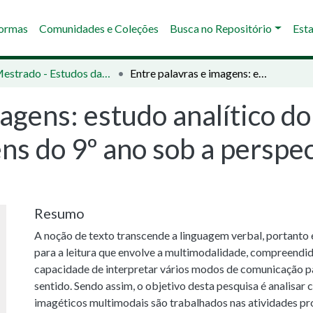
Normas
Comunidades e Coleções
Busca no Repositório
Esta
02 - Mestrado - Estudos da Linguagem
Entre palavras e imagens: estudo analítico do livro didático português linguagens do 9º ano sob a perspectiva da multimodalidade
agens: estudo analítico do 
ns do 9º ano sob a perspec
Resumo
A noção de texto transcende a linguagem verbal, portanto 
para a leitura que envolve a multimodalidade, compreendi
capacidade de interpretar vários modos de comunicação p
sentido. Sendo assim, o objetivo desta pesquisa é analisar
imagéticos multimodais são trabalhados nas atividades pro