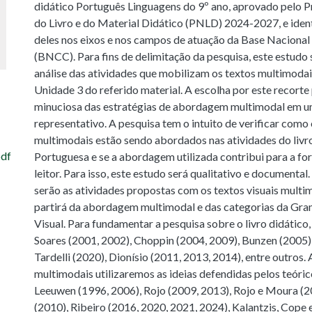
didático Português Linguagens do 9º ano, aprovado pelo 
do Livro e do Material Didático (PNLD) 2024-2027, e ident
deles nos eixos e nos campos de atuação da Base Naciona
(BNCC). Para fins de delimitação da pesquisa, este estudo 
análise das atividades que mobilizam os textos multimodai
Unidade 3 do referido material. A escolha por este recorte
minuciosa das estratégias de abordagem multimodal em 
representativo. A pesquisa tem o intuito de verificar como
multimodais estão sendo abordados nas atividades do livro
df
Portuguesa e se a abordagem utilizada contribui para a fo
leitor. Para isso, este estudo será qualitativo e documental
serão as atividades propostas com os textos visuais multim
partirá da abordagem multimodal e das categorias da Gra
Visual. Para fundamentar a pesquisa sobre o livro didático
Soares (2001, 2002), Choppin (2004, 2009), Bunzen (2005)
Tardelli (2020), Dionísio (2011, 2013, 2014), entre outros.
multimodais utilizaremos as ideias defendidas pelos teóric
Leeuwen (1996, 2006), Rojo (2009, 2013), Rojo e Moura (2
(2010), Ribeiro (2016, 2020, 2021, 2024), Kalantzis, Cope 