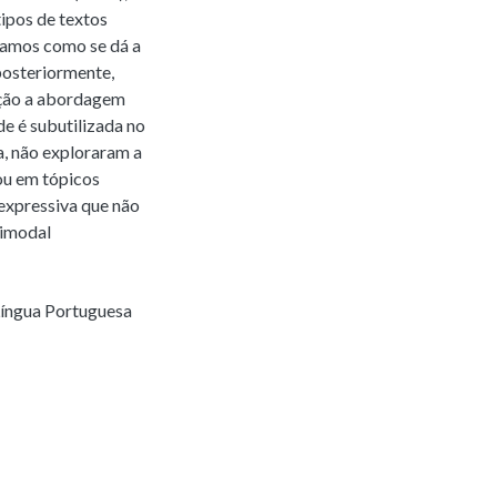
tipos de textos
isamos como se dá a
posteriormente,
ação a abordagem
e é subutilizada no
a, não exploraram a
ou em tópicos
expressiva que não
timodal
íngua Portuguesa