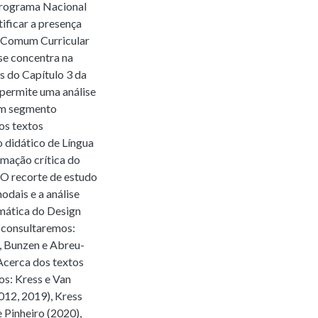
Programa Nacional
ificar a presença
l Comum Curricular
se concentra na
s do Capítulo 3 da
 permite uma análise
um segmento
 os textos
 didático de Língua
rmação crítica do
. O recorte de estudo
odais e a análise
mática do Design
, consultaremos:
, Bunzen e Abreu-
 Acerca dos textos
os: Kress e Van
012, 2019), Kress
e Pinheiro (2020),