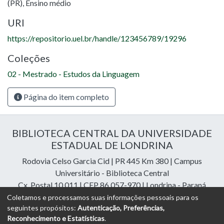
(PR)
,
Ensino médio
URI
https://repositorio.uel.br/handle/123456789/19296
Coleções
02 - Mestrado - Estudos da Linguagem
Página do item completo
BIBLIOTECA CENTRAL DA UNIVERSIDADE
ESTADUAL DE LONDRINA
Rodovia Celso Garcia Cid | PR 445 Km 380 | Campus
Universitário - Biblioteca Central
Cx. Postal 10.011 | CEP 86.057-970 | Londrina - Paraná
Contatos: e-mail:
riuel@uel.br
| fone: 43 3371-4409
Coletamos e processamos suas informações pessoais para os
seguintes propósitos:
Autenticação, Preferências,
Reconhecimento e Estatísticas
.
DSpace Cloud Software
copyright © 2023-2026
Digital