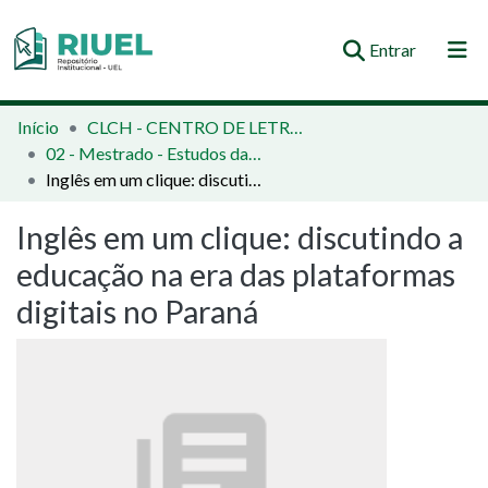
(current)
Entrar
Orientações e Normas
Início
CLCH - CENTRO DE LETRAS E CIÊNCIAS HUMANAS
02 - Mestrado - Estudos da Linguagem
Comunidades e Coleções
Inglês em um clique: discutindo a educação na era das plataformas digitais no Paraná
Busca no Repositório
Inglês em um clique: discutindo a
Estatísticas
educação na era das plataformas
digitais no Paraná