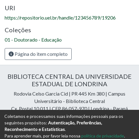
URI
https://repositorio.uel.br/handle/123456789/19206
Coleções
01 - Doutorado - Educação
Página do item completo
BIBLIOTECA CENTRAL DA UNIVERSIDADE
ESTADUAL DE LONDRINA
Rodovia Celso Garcia Cid | PR 445 Km 380 | Campus
Universitário - Biblioteca Central
Cx. Postal 10.011 | CEP 86.057-970 | Londrina - Paraná
Contatos: e-mail:
riuel@uel.br
| fone: 43 3371-4409
Coletamos e processamos suas informações pessoais para os
seguintes propósitos:
Autenticação, Preferências,
Reconhecimento e Estatísticas
.
DSpace Cloud Software
copyright © 2023-2026
Digital
Para aprender mais, por favor leia nossa
política de privacidade
.