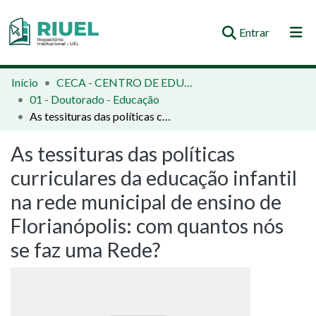
(current)
Entrar
Orientações e Normas
Início
CECA - CENTRO DE EDUCAÇÃO, COMUNICAÇÃO E ARTES
01 - Doutorado - Educação
Comunidades e Coleções
As tessituras das políticas curriculares da educação infantil na rede municipal de ensino de Florianópolis: com quantos nós se faz uma Rede?
Busca no Repositório
As tessituras das políticas
Estatísticas
curriculares da educação infantil
na rede municipal de ensino de
Florianópolis: com quantos nós
se faz uma Rede?