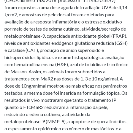
(CEUA número 148/2016, processo nº 11146.2016.97)
foram expostos a uma dose aguda de irradiação UVB de 4,14
J/cm2, e amostras de pele dorsal foram coletadas para
avaliação de a resposta inflamatória e o estresse oxidativo
por meio de testes de edema cutâneo, atividade/secreção de
metaloproteinase-9, capacidade antioxidante global (FRAP),
níveis de antioxidantes endógenos glutationa reduzida (GSH)
e catalase (CAT), produção de ânion superóxido e
hidroperóxidos lipídicos e exame histopatológico avaliação
com hematoxilina eosina (H&E), azul de toluidina e tricrômico
de Masson. Assim, os animais foram submetidos a
tratamentos com MaR2 nas doses de 1, 3 e 10 ng/animal. A
dose de 10ng/animal mostrou-se mais eficaz nos parâmetros
testados, a mesma dose foi inserida na formulação tópica. Os
resultados in vivo mostraram que tanto o tratamento IP
quanto o FTcMaR2 reduziram a inflamação da pele,
reduzindo o edema cutâneo, a atividade da
metaloproteinase-9 (MMP-9), a apoptose de queratinócitos,
o espessamento epidérmico e o número de mastócitos. e a