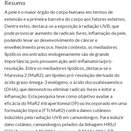
Resumo
A pele é o maior órgão do corpo humano em termos de
extensão e a primeira barreira do corpo aos fatores externos.
Dentre estes, destaca-se a exposição à radiação UVB, que
pode provocar aumento de radicais livres, inflamação da pele,
podendo levar ao desenvolvimento de câncer e
envelhecimento precoce. Neste contexto, os mediadores
lipídicos encontrados endogenamente são de grande
importância, pois possuem ação anti-inflamatória/pró-
resolução. Entre os mediadores lipídicos, destaca-se o
Maresina 2 (MaR2), um lipídeo pró-resolução derivado do
ácido graxo ômega-3 endógeno, o ácido docosahexaenóico
(DHA), que demonstrou eliminar radicais livres e inibir a
inflamação. Esta pesquisa teve como objetivo avaliar a
eficácia do MaR2 intraperitoneal (IP) ou incorporado em uma
formulação tópica (FTcMaR2) contra danos cutâneos
induzidos pela radiação UVB em camundongos. Para induzir
dano cutâneo, camundongos pelados da linhagem HRS/J