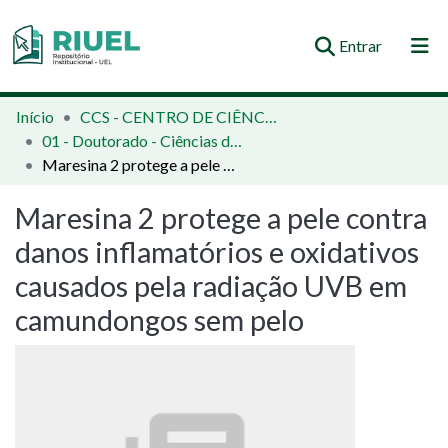
(current)
Entrar
Orientações e Normas
Início
CCS - CENTRO DE CIÊNCIAS DA SAÚDE
01 - Doutorado - Ciências da Saúde
Comunidades e Coleções
Maresina 2 protege a pele contra danos inflamatórios e oxidativos causados pela radiação UVB em camundongos sem pelo
Busca no Repositório
Maresina 2 protege a pele contra
Estatísticas
danos inflamatórios e oxidativos
causados pela radiação UVB em
camundongos sem pelo