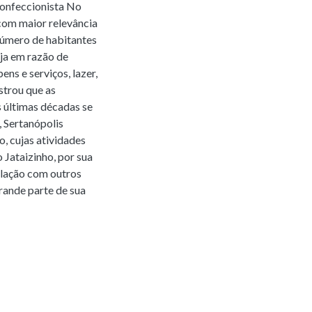
 confeccionista No
 com maior relevância
número de habitantes
ja em razão de
ns e serviços, lazer,
strou que as
 últimas décadas se
, Sertanópolis
, cujas atividades
Jataizinho, por sua
culação com outros
rande parte de sua