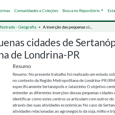
Normas
Comunidades e Coleções
Busca no Repositório
Esta
Mestrado - Geografia
A inserção das pequenas cidades de Sertanópolis e Jataizinho na região metropolitana de Londrina-PR
uenas cidades de Sertanópo
na de Londrina-PR
Resumo
Resumo: No presente trabalho foi realizado um estudo so
no contexto da Região Metropolitana de Londrina-PR (RM
especificamente Sertanópolis e Jataizinho O objetivo centr
entender as diferentes inserções dessas pequenas cidades 
identificar como estes centros se articulam com outros do
através das suas atividades econômicas No caso de Sertan
atividades relacionadas ao agronegócio da soja, milho e tr