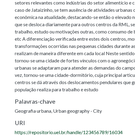
setores relevantes como indústrias do setor alimentício e
caso de Jataizinho, se tem ausência de atividades urbanas
econômica na atualidade, destacando-se então o elevado 
que se desloca diariamente para outros centros da RML, se
trabalho, estudo ou motivações outras, como consumo de be
etc A diferenciação verificada entre estes dois centros, mo
transformações ocorridas nas pequenas cidades durante as
realizam de maneira diferente em cada local Neste sentido
tornou-se uma cidade de fortes vínculos com o agronegócio
urbanas se adaptaram para atender as demandas do campo 
vez, tornou-se uma cidade-dormitório, cuja principal arti
centros se dá através dos deslocamentos pendulares que g
população realiza para trabalho e estudo
Palavras-chave
Geografia urbana
,
Urban geography - City
URI
https://repositorio.uel.br/handle/123456789/16034