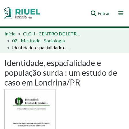
(current)
Entrar
Orientações e Normas
Início
CLCH - CENTRO DE LETRAS E CIÊNCIAS HUMANAS
02 - Mestrado - Sociologia
Comunidades e Coleções
Identidade, espacialidade e população surda : um estudo de caso em Londrina/PR
Busca no Repositório
Identidade, espacialidade e
Estatísticas
população surda : um estudo de
caso em Londrina/PR