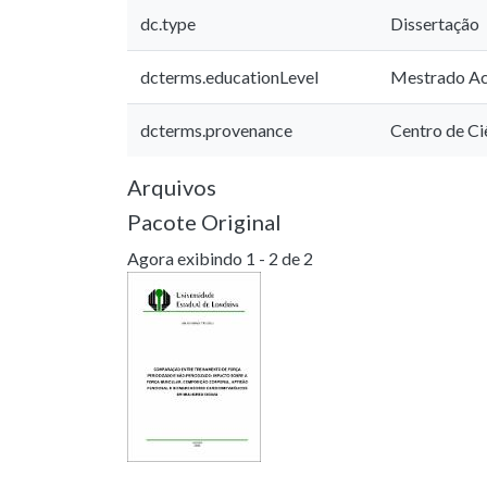
dc.type
Dissertação
dcterms.educationLevel
Mestrado A
dcterms.provenance
Centro de Ci
Arquivos
Pacote Original
Agora exibindo
1 - 2 de 2