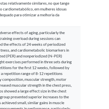
as relativamente similares, no que tange
co cardiometabólico, em mulheres idosas
dequado para otimizar a melhoria da
verse effects of aging, particularly the
training overload during sessions can
d the effects of 24 weeks of periodized
itness, and cardiometabolic biomarkers in
zed (PER) and nonperiodized (N-PER)
ht exercises performed in three sets during
itions for the first 12 weeks, followed by
 a repetition range of 8-12 repetitions
y composition, muscular strength, motor
eased muscular strength in the chest press,
ps showed a large effect size in the chest
 group presented superior increases to the
 achieved small, similar gains in muscle
 improvements in performance, particularly