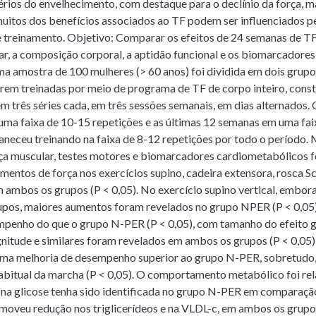
érios do envelhecimento, com destaque para o declínio da força, m
muitos dos benefícios associados ao TF podem ser influenciados 
e treinamento. Objetivo: Comparar os efeitos de 24 semanas de TF
ar, a composição corporal, a aptidão funcional e os biomarcadore
 amostra de 100 mulheres (> 60 anos) foi dividida em dois grupo
erem treinadas por meio de programa de TF de corpo inteiro, const
m três séries cada, em três sessões semanais, em dias alternados.
ma faixa de 10-15 repetições e as últimas 12 semanas em uma faix
eceu treinando na faixa de 8-12 repetições por todo o período.
rça muscular, testes motores e biomarcadores cardiometabólicos 
entos de força nos exercícios supino, cadeira extensora, rosca Sc
m ambos os grupos (P < 0,05). No exercício supino vertical, embor
pos, maiores aumentos foram revelados no grupo NPER (P < 0,05).
penho do que o grupo N-PER (P < 0,05), com tamanho do efeito 
itude e similares foram revelados em ambos os grupos (P < 0,05),
ma melhoria de desempenho superior ao grupo N-PER, sobretudo, 
abitual da marcha (P < 0,05). O comportamento metabólico foi rel
na glicose tenha sido identificada no grupo N-PER em comparação
moveu redução nos triglicerídeos e na VLDL-c, em ambos os grupos