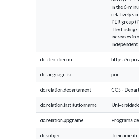
in the 6-min
relatively s
PER group (P 
The findings
increases in
independent 
dc.identifier.uri
https://repo
dc.language.iso
por
dc.relation.departament
CCS - Depar
dc.relation.institutionname
Universidade
dc.relation.ppgname
Programa de
dc.subject
Treinamento 