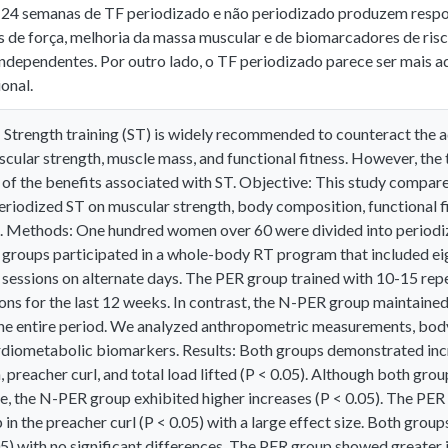
24 semanas de TF periodizado e não periodizado produzem respost
 de força, melhoria da massa muscular e de biomarcadores de ris
independentes. Por outro lado, o TF periodizado parece ser mais a
onal.
 Strength training (ST) is widely recommended to counteract the ad
scular strength, muscle mass, and functional fitness. However, the 
of the benefits associated with ST. Objective: This study compare
eriodized ST on muscular strength, body composition, functional f
 Methods: One hundred women over 60 were divided into periodi
 groups participated in a whole-body RT program that included eig
sessions on alternate days. The PER group trained with 10-15 repet
ons for the last 12 weeks. In contrast, the N-PER group maintained
he entire period. We analyzed anthropometric measurements, bod
ardiometabolic biomarkers. Results: Both groups demonstrated incr
, preacher curl, and total load lifted (P < 0.05). Although both grou
e, the N-PER group exhibited higher increases (P < 0.05). The PER
n the preacher curl (P < 0.05) with a large effect size. Both groups
05) with no significant differences. The PER group showed greater