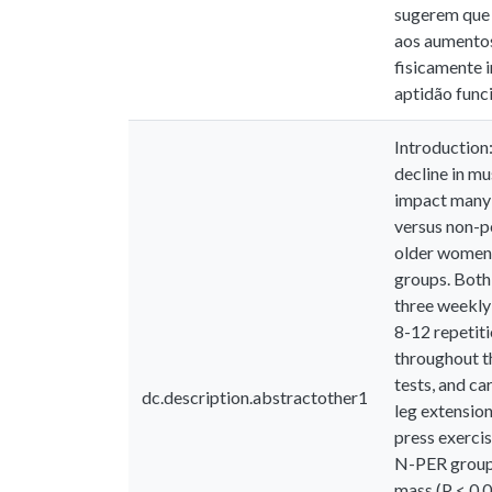
sugerem que 
aos aumentos
fisicamente 
aptidão funci
Introduction:
decline in mu
impact many 
versus non-p
older women.
groups. Both
three weekly 
8-12 repetiti
throughout t
tests, and c
dc.description.abstractother1
leg extension
press exercis
N-PER group i
mass (P < 0.