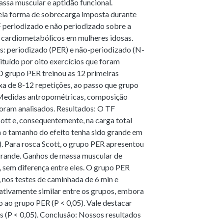
assa muscular e aptidão funcional.
pela forma de sobrecarga imposta durante
 periodizado e não periodizado sobre a
s cardiometabólicos em mulheres idosas.
s: periodizado (PER) e não-periodizado (N-
ituído por oito exercícios que foram
 O grupo PER treinou as 12 primeiras
a de 8-12 repetições, ao passo que grupo
 Medidas antropométricas, composição
foram analisados. Resultados: O TF
ott e, consequentemente, na carga total
a o tamanho do efeito tenha sido grande em
 Para rosca Scott, o grupo PER apresentou
grande. Ganhos de massa muscular de
 sem diferença entre eles. O grupo PER
nos testes de caminhada de 6 min e
ativamente similar entre os grupos, embora
 ao grupo PER (P < 0,05). Vale destacar
 (P < 0,05). Conclusão: Nossos resultados