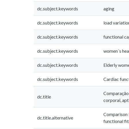
dc.subject.keywords
aging
dc.subject.keywords
load variatio
dc.subject.keywords
functional c
dc.subject.keywords
women´s hea
dc.subject.keywords
Elderly wom
dc.subject.keywords
Cardiac func
Comparação e
dc.title
corporal, ap
Comparison b
dc.title.alternative
functional f