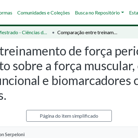
Normas
Comunidades e Coleções
Busca no Repositório
Esta
02 - Mestrado - Ciências da Saúde
Comparação entre treinamento de força periodizado e não-periodizado: impacto sobre a força muscular, composição corporal, aptidão funcional e biomarcadores cardiometabólicos em mulheres idosas.
reinamento de força peri
to sobre a força muscular
funcional e biomarcadores
s.
Página do item simplificado
on Serpeloni