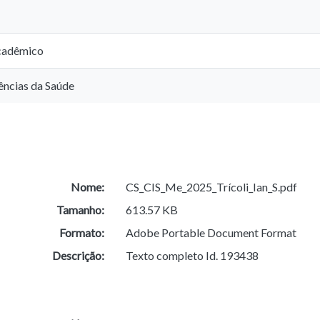
cadêmico
ências da Saúde
Nome:
CS_CIS_Me_2025_Trícoli_Ian_S.pdf
Tamanho:
613.57 KB
Formato:
Adobe Portable Document Format
Descrição:
Texto completo Id. 193438