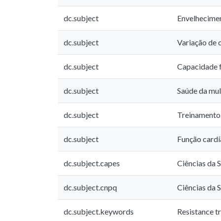
dc.subject
Envelhecime
dc.subject
Variação de 
dc.subject
Capacidade f
dc.subject
Saúde da mul
dc.subject
Treinamento 
dc.subject
Função cardí
dc.subject.capes
Ciências da 
dc.subject.cnpq
Ciências da 
dc.subject.keywords
Resistance tr