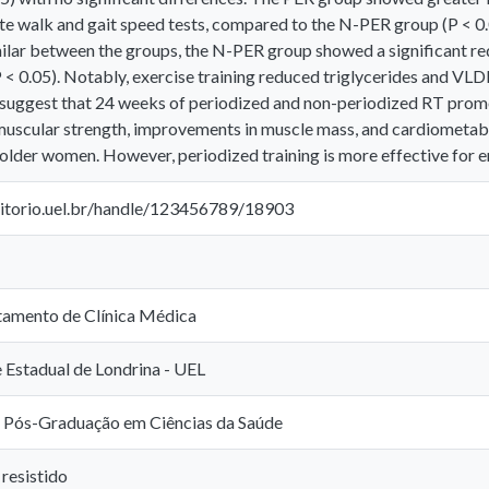
ute walk and gait speed tests, compared to the N-PER group (P < 0
imilar between the groups, the N-PER group showed a significant re
< 0.05). Notably, exercise training reduced triglycerides and VLDL
 suggest that 24 weeks of periodized and non-periodized RT promo
 muscular strength, improvements in muscle mass, and cardiometabo
older women. However, periodized training is more effective for e
sitorio.uel.br/handle/123456789/18903
tamento de Clínica Médica
 Estadual de Londrina - UEL
 Pós-Graduação em Ciências da Saúde
resistido