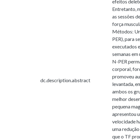
efeitos delet
Entretanto, 
as sessões d
força muscul
Métodos: Uma
PER), para s
executados e
semanas em u
N-PER perman
corporal, fo
promoveu aum
dc.description.abstract
levantada, e
ambos os gru
melhor desem
pequena magn
apresentou u
velocidade h
uma redução 
que o TF pro