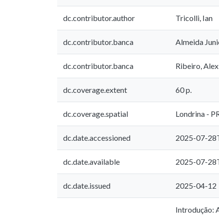
dc.contributor.author
Tricolli, Ian
dc.contributor.banca
Almeida Juni
dc.contributor.banca
Ribeiro, Alex
dc.coverage.extent
60 p.
dc.coverage.spatial
Londrina - P
dc.date.accessioned
2025-07-28
dc.date.available
2025-07-28
dc.date.issued
2025-04-12
Introdução: 