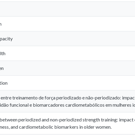
n
apacity
lth
en
tion
ntre treinamento de força periodizado e não-periodizado: impac
tidão funcional e biomarcadores cardiometabólicos em mulheres i
etween periodized and non-periodized strength training: impact 
itness, and cardiometabolic biomarkers in older women.