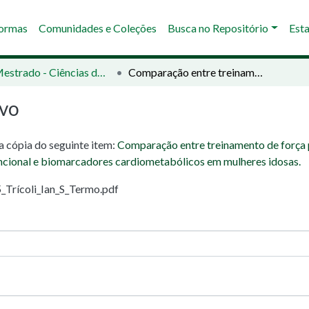
Normas
Comunidades e Coleções
Busca no Repositório
Esta
02 - Mestrado - Ciências da Saúde
Comparação entre treinamento de força periodizado e não-periodizado: impacto sobre a força muscular, composição corporal, aptidão funcional e biomarcadores cardiometabólicos em mulheres idosas.
ivo
ma cópia do seguinte item:
Comparação entre treinamento de força 
uncional e biomarcadores cardiometabólicos em mulheres idosas.
_Trícoli_Ian_S_Termo.pdf