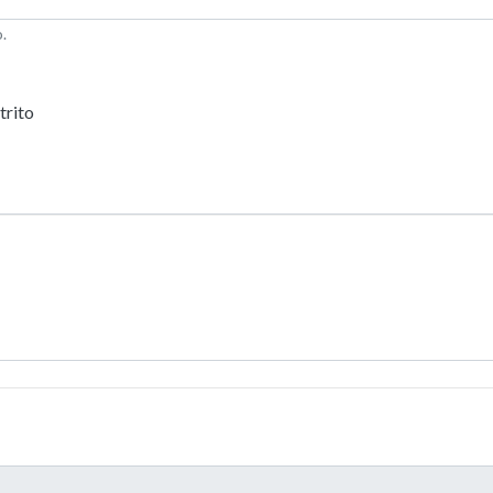
.
trito