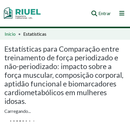
(current)
Entrar
Orientações e Normas
Início
Estatísticas
Comunidades e Coleções
Estatísticas para Comparação entre
treinamento de força periodizado e
Busca no Repositório
não-periodizado: impacto sobre a
força muscular, composição corporal,
aptidão funcional e biomarcadores
cardiometabólicos em mulheres
idosas.
Carregando...