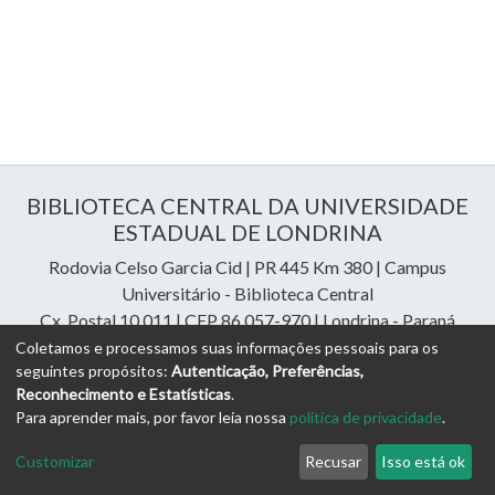
BIBLIOTECA CENTRAL DA UNIVERSIDADE
ESTADUAL DE LONDRINA
Rodovia Celso Garcia Cid | PR 445 Km 380 | Campus
Universitário - Biblioteca Central
Cx. Postal 10.011 | CEP 86.057-970 | Londrina - Paraná
Contatos: e-mail:
riuel@uel.br
| fone: 43 3371-4409
Coletamos e processamos suas informações pessoais para os
seguintes propósitos:
Autenticação, Preferências,
Reconhecimento e Estatísticas
.
DSpace Cloud Software
copyright © 2023-2026
Digital
Para aprender mais, por favor leia nossa
política de privacidade
.
Libraries Assessoria e Consultoria
Configurações de
Política de
Termos
Enviar uma
Customizar
Recusar
Isso está ok
Cookies
Privacidade
de Uso
Sugestão