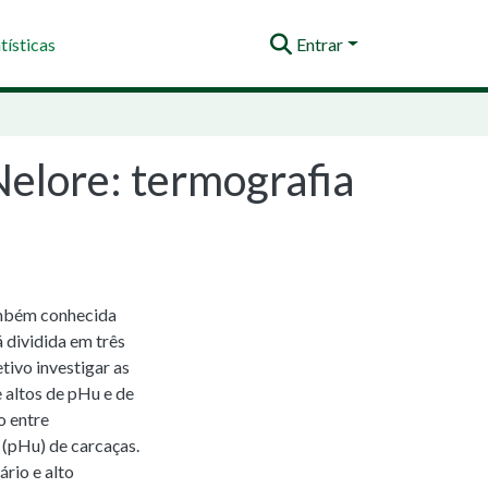
tísticas
Entrar
elore: termografia
também conhecida
 dividida em três
ivo investigar as
 altos de pHu e de
o entre
 (pHu) de carcaças.
rio e alto