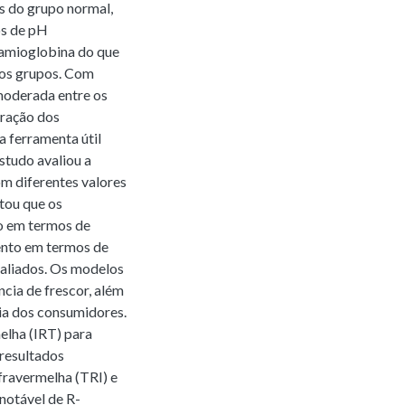
es do grupo normal,
os de pH
tamioglobina do que
 os grupos. Com
moderada entre os
uração dos
 ferramenta útil
studo avaliou a
m diferentes valores
tou que os
o em termos de
nto em termos de
valiados. Os modelos
ncia de frescor, além
ia dos consumidores.
elha (IRT) para
 resultados
nfravermelha (TRI) e
notável de R-