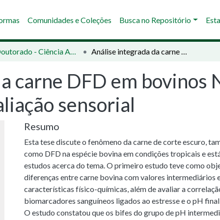
Normas
Comunidades e Coleções
Busca no Repositório
Esta
01 - Doutorado - Ciência Animal
Análise integrada da carne DFD em bovinos Nelore: termografia infravermelha e avaliação sensorial
da carne DFD em bovinos N
liação sensorial
Resumo
Esta tese discute o fenômeno da carne de corte escuro, 
como DFD na espécie bovina em condições tropicais e está
estudos acerca do tema. O primeiro estudo teve como objet
diferenças entre carne bovina com valores intermediários e
características físico-químicas, além de avaliar a correlaçã
biomarcadores sanguíneos ligados ao estresse e o pH final
O estudo constatou que os bifes do grupo de pH intermediá