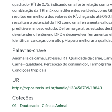
quadrado (R²) de 0,75, indicando uma forte relação com a v
combinação da TRI máx com diferentes variáveis, como Gli
resultou em melhora dos valores de R², chegando até 0,80.
ressaltam o potencial da TRI como uma ferramenta valio
preditiva em nosso estudo. De forma geral, os estudos de
de entender o fenômeno DFD e desenvolver ferramentas e
identificar carcaças com alto pHu para melhorar a qualidad
Palavras-chave
Anomalia da carne
,
Estresse
,
IRT
,
Qualidade da carne
,
Carn
Carne - qualidade
,
Percepção do consumidor
,
Termografia 
Condições tropicais
URI
https://repositorio.uel.br/handle/123456789/18843
Coleções
01 - Doutorado - Ciência Animal