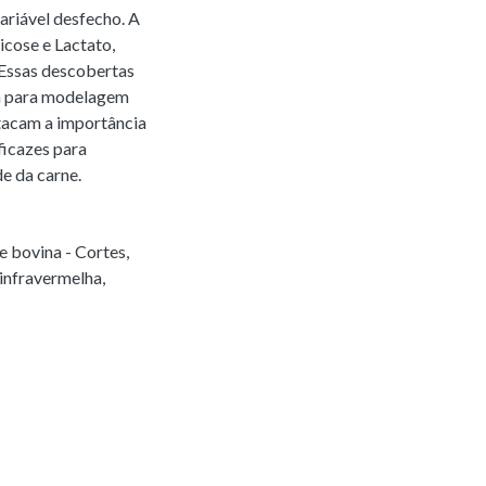
ariável desfecho. A
cose e Lactato,
 Essas descobertas
sa para modelagem
stacam a importância
ficazes para
e da carne.
e bovina - Cortes
,
infravermelha
,