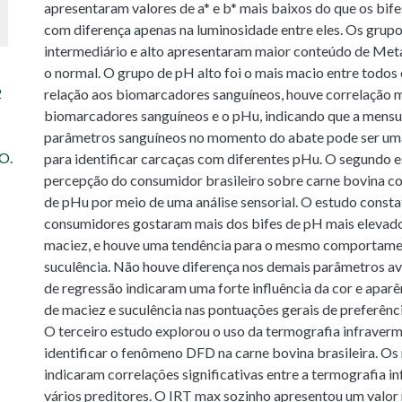
apresentaram valores de a* e b* mais baixos do que os bif
com diferença apenas na luminosidade entre eles. Os grup
intermediário e alto apresentaram maior conteúdo de Me
o normal. O grupo de pH alto foi o mais macio entre todos
2
relação aos biomarcadores sanguíneos, houve correlação 
biomarcadores sanguíneos e o pHu, indicando que a mens
parâmetros sanguíneos no momento do abate pode ser uma
O.
para identificar carcaças com diferentes pHu. O segundo e
percepção do consumidor brasileiro sobre carne bovina co
de pHu por meio de uma análise sensorial. O estudo consta
consumidores gostaram mais dos bifes de pH mais elevad
maciez, e houve uma tendência para o mesmo comportame
suculência. Não houve diferença nos demais parâmetros a
de regressão indicaram uma forte influência da cor e aparê
de maciez e suculência nas pontuações gerais de preferênc
O terceiro estudo explorou o uso da termografia infraverm
identificar o fenômeno DFD na carne bovina brasileira. Os
indicaram correlações significativas entre a termografia i
vários preditores. O IRT max sozinho apresentou um valor 