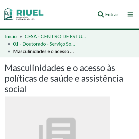
(current)
Entrar
Orientações e Normas
Início
CESA - CENTRO DE ESTUDOS SOCIAIS APLICADOS
01 - Doutorado - Serviço Social e Política Social
Comunidades e Coleções
Masculinidades e o acesso às políticas de saúde e assistência social
Busca no Repositório
Masculinidades e o acesso às
Estatísticas
políticas de saúde e assistência
social