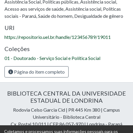
Assistência Social
,
Políticas públicas
,
Assistência social
,
Acesso aos serviços de saúde
,
Assistência social
,
Políticas
sociais - Paraná
,
Saúde do homem
,
Desigualdade de gênero
URI
https://repositorio.uel.br/handle/123456789/19011
Coleções
01 - Doutorado - Serviço Social e Política Social
Página do item completo
BIBLIOTECA CENTRAL DA UNIVERSIDADE
ESTADUAL DE LONDRINA
Rodovia Celso Garcia Cid | PR 445 Km 380 | Campus
Universitário - Biblioteca Central
Cx. Postal 10.011 | CEP 86.057-970 | Londrina - Paraná
Contatos: e-mail:
riuel@uel.br
| fone: 43 3371-4409
Coletamos e processamos suas informações pessoais para os