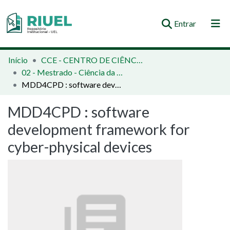
(current)
Entrar
Orientações e Normas
Início
CCE - CENTRO DE CIÊNCIAS EXATAS
02 - Mestrado - Ciência da Computação
Comunidades e Coleções
MDD4CPD : software development framework for cyber-physical devices
Busca no Repositório
MDD4CPD : software
Estatísticas
development framework for
cyber-physical devices