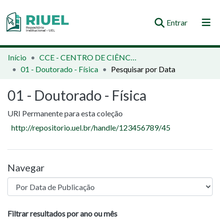
(current)
Entrar
Orientações e Normas
Início
CCE - CENTRO DE CIÊNCIAS EXATAS
01 - Doutorado - Física
Pesquisar por Data
Comunidades e Coleções
01 - Doutorado - Física
Busca no Repositório
URI Permanente para esta coleção
http://repositorio.uel.br/handle/123456789/45
Navegar
Navegando 01 - Doutorado - Física por Da
Filtrar resultados por ano ou mês