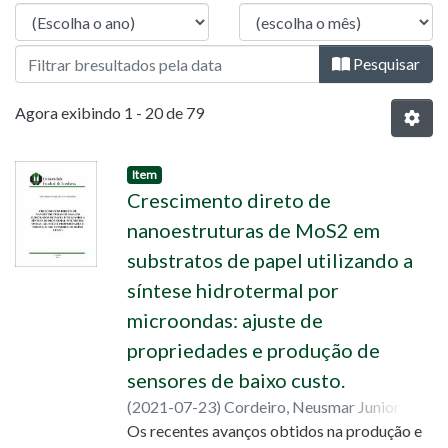
Pesquisar
Agora exibindo
1 - 20 de 79
Item
Crescimento direto de
nanoestruturas de MoS2 em
substratos de papel utilizando a
síntese hidrotermal por
microondas: ajuste de
propriedades e produção de
sensores de baixo custo.
(
2021-07-23
)
Cordeiro, Neusmar Junior
Artico
Os recentes avanços obtidos na produção e
;
Lourenço, Sidney Alves
;
Martins,