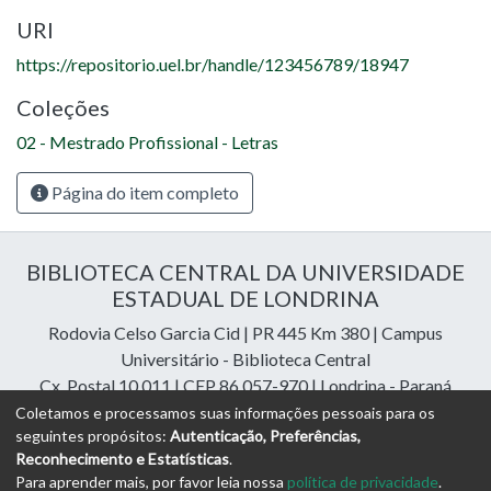
URI
https://repositorio.uel.br/handle/123456789/18947
Coleções
02 - Mestrado Profissional - Letras
Página do item completo
BIBLIOTECA CENTRAL DA UNIVERSIDADE
ESTADUAL DE LONDRINA
Rodovia Celso Garcia Cid | PR 445 Km 380 | Campus
Universitário - Biblioteca Central
Cx. Postal 10.011 | CEP 86.057-970 | Londrina - Paraná
Contatos: e-mail:
riuel@uel.br
| fone: 43 3371-4409
Coletamos e processamos suas informações pessoais para os
seguintes propósitos:
Autenticação, Preferências,
Reconhecimento e Estatísticas
.
DSpace Cloud Software
copyright © 2023-2026
Digital
Para aprender mais, por favor leia nossa
política de privacidade
.