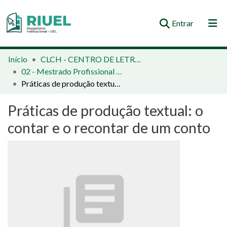
(current)
Entrar
Orientações e Normas
Início
CLCH - CENTRO DE LETRAS E CIÊNCIAS HUMANAS
02 - Mestrado Profissional - Letras
Comunidades e Coleções
Práticas de produção textual: o contar e o recontar de um conto
Busca no Repositório
Práticas de produção textual: o
Estatísticas
contar e o recontar de um conto