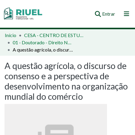
(current)
Entrar
Orientações e Normas
Início
CESA - CENTRO DE ESTUDOS SOCIAIS APLICADOS
01 - Doutorado - Direito Negocial
Comunidades e Coleções
A questão agrícola, o discurso de consenso e a perspectiva de desenvolvimento na organização mundial do comércio
Busca no Repositório
A questão agrícola, o discurso de
Estatísticas
consenso e a perspectiva de
desenvolvimento na organização
mundial do comércio