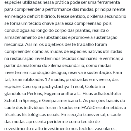
espécies utilizadas nessa prática pode ser uma ferramenta
para compreender a performance das mudas, principalmente
em relação déficit hídrico. Nesse sentido, o xilema secundário
se torna um tecido chave para essa compreensão, pois
conduz água ao longo do corpo das plantas, realiza o
armazenamento de substâncias e promove a sustentação
mecânica. Assim, os objetivos deste trabalho foram
compreender como as mudas de espécies nativas utilizadas
na restauração investem nos tecidos caulinares; e verificar, a
partir da anatomia do xilema secundário, como mudas
investem em condução de água, reserva e sustentação. Para
tal, foram utilizadas 12 mudas, produzidas em viveiro, das
espécies Cecropia pachystachya Trécul; Colubrina
glandulosa Perkins; Eugenia uniflora L.; Ficus adhatodifolia
Schott in Spreng; e Genipa americana L. As porções basais do
caule dos indivíduos foram fixados em FAA50 e submetidas a
técnicas histológicas usuais. Em secção transversal, o caule
das mudas apresenta periderme como tecido de
revestimento e alto investimento nos tecidos vasculares,