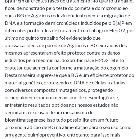
B[a]P em diferentes fases de tratamento No quarto trabalho,
ficou demonstrado pelo teste do cometa e do micronúcleo
que a BG de Agaricus reduziu eficientemente a migração de
DNA e a formação de micronúcleos induzidos pelo B[a]P em
diferentes protocolos de tratamento na linhagem HepG2, por
ultimo no quinto trabalho foi evidenciado que
polissacarídeos de parede de Agaricus e BG extraídas dos
mesmos apresentaram efeito protetor contra os danos
induzidos pela bleomicina, doxorubicina, e H2O2 , efeito
protetor que aumenta conforme a maturação do cogumelo
Desta maneira, sugere-se que a BG é um eficiente protetor do
material genético, protegendo o DNA de células tratadas
com diversos compostos mutagenicos, protegendo
principalmente por um mecanismo de desmutagênese,
entretanto resultados obtidos nos nossos estudos não
permitam a exclusão de um mecanismo de
bioantimutagenese Isso tudo possibilita em um futuro
próximo a adição de BG na alimentação para o seu uso como
um agente quimiopreventivo, entretanto para isso mais