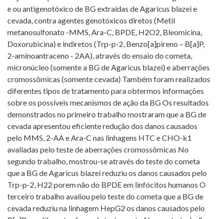
e ou antigenotóxico de BG extraídas de Agaricus blazei e
cevada, contra agentes genotóxicos diretos (Metil
metanosulfonato -MMS, Ara-C, BPDE, H2O2, Bleomicina,
Doxorubicina) e indiretos (Trp-p-2, Benzo[a]pireno – B[a]P,
2-aminoantraceno - 2AA), através do ensaio do cometa,
micronúcleo (somente a BG de Agaricus blazei) e aberrações
cromossômicas (somente cevada) Também foram realizados
diferentes tipos de tratamento para obtermos informações
sobre os possíveis mecanismos de ação da BG Os resultados
demonstrados no primeiro trabalho mostraram que a BG de
cevada apresentou eficiente redução dos danos causados
pelo MMS, 2-AA e Ara-C nas linhagens HTC e CHO-k1
avaliadas pelo teste de aberrações cromossômicas No
segundo trabalho, mostrou-se através do teste do cometa
que a BG de Agaricus blazei reduziu os danos causados pelo
Trp-p-2, H22 porem não do BPDE em linfócitos humanos O
terceiro trabalho avaliou pelo teste do cometa que a BG de
cevada reduziu na linhagem HepG2 os danos causados pelo