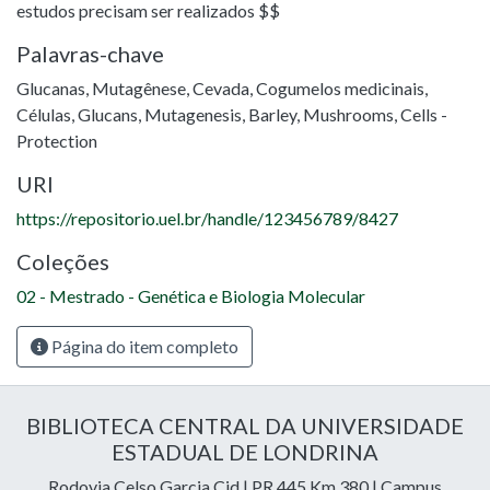
estudos precisam ser realizados $$
Palavras-chave
Glucanas
,
Mutagênese
,
Cevada
,
Cogumelos medicinais
,
Células
,
Glucans
,
Mutagenesis
,
Barley
,
Mushrooms
,
Cells -
Protection
URI
https://repositorio.uel.br/handle/123456789/8427
Coleções
02 - Mestrado - Genética e Biologia Molecular
Página do item completo
BIBLIOTECA CENTRAL DA UNIVERSIDADE
ESTADUAL DE LONDRINA
Rodovia Celso Garcia Cid | PR 445 Km 380 | Campus