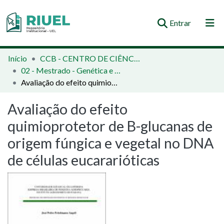
(current)
Entrar
Orientações e Normas
Início
CCB - CENTRO DE CIÊNCIAS BIOLÓGICAS
02 - Mestrado - Genética e Biologia Molecular
Comunidades e Coleções
Avaliação do efeito quimioprotetor de B-glucanas de origem fúngica e vegetal no DNA de células eucararióticas
Busca no Repositório
Avaliação do efeito
Estatísticas
quimioprotetor de B-glucanas de
origem fúngica e vegetal no DNA
de células eucararióticas