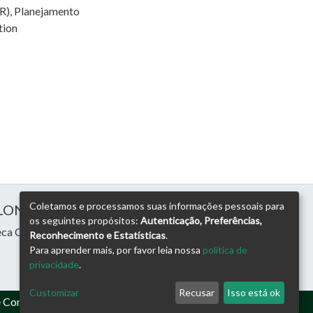
R)
,
Planejamento
tion
Coletamos e processamos suas informações pessoais para
 LONDRINA
os seguintes propósitos:
Autenticação, Preferências,
eca Central
Reconhecimento e Estatísticas
.
Para aprender mais, por favor leia nossa
política de
privacidade
.
Customizar
Recusar
Isso está ok
e Consultoria