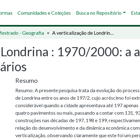
Normas
Comunidades e Coleções
Busca no Repositório
Esta
Mestrado - Geografia
A verticalização de Londrina : 1970/2000: a ação dos promotores imobiliários
e Londrina : 1970/2000: a 
ários
Resumo
Resumo: A presente pesquisa trata da evolução do process
de Londrina entre os anos de 197/2, cujo acréscimo foi e
considerável quando a cidade apresentava até 197 apenas 3
quatro pavimentos ou mais, passando a contar com 131, 93
construções nas décadas de 197, 198 e 199, respectivamen
relação do desenvolvimento e da dinâmica econômica com
verticalização, observando claramente que este foi um pe