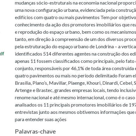
mudanças sócio-estruturais na economia nacional proporc
uma nova configuração urbana, evidenciada pela construçã
edifícios com quatro ou mais pavimentos Tem por objetivo 
conhecimento da ação dos promotores imobiliários que re
5
e reprodução do espaço urbano, bem como os mecanismos 
tanto, em direção à compreensão de um dos diversos proc
pela estruturação do espaço urbano de Londrina – a vertic
df
identificados 514 diferentes agentes na construção dos ed
apenas 11 fossem classificados como principais, pelo fato
conjunto, responsáveis por 46,1% de toda área construída 
quatro pavimentos ou mais no período delimitado Foram el
Brasília, Plano’s, Mavillar, Plaenge, Khouri, Dinardi, Cebel,
Artenge e Brastec, grandes empresas locais, tendo inclusi
renome nacional e até mesmo internacional, como é o cas
analisados os 11 principais promotores imobiliários de 197
entrevistas junto aos mesmos obtivemos informações que 
para entender suas ações
Palavras-chave