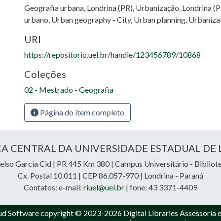
Geografia urbana
,
Londrina (PR)
,
Urbanização
,
Londrina (P
urbano
,
Urban geography - City
,
Urban planning
,
Urbaniza
URI
https://repositorio.uel.br/handle/123456789/10868
Coleções
02 - Mestrado - Geografia
Página do item completo
CA CENTRAL DA UNIVERSIDADE ESTADUAL DE
lso Garcia Cid | PR 445 Km 380 | Campus Universitário - Bibliot
Cx. Postal 10.011 | CEP 86.057-970 | Londrina - Paraná
Contatos: e-mail:
riuel@uel.br
| fone: 43 3371-4409
ud Software
copyright © 2023-2026
Digital Libraries Assessoria 