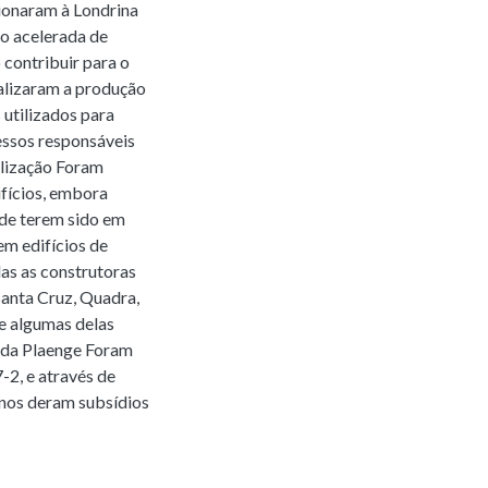
ionaram à Londrina
o acelerada de
contribuir para o
alizaram a produção
utilizados para
essos responsáveis
alização Foram
ifícios, embora
 de terem sido em
em edifícios de
as as construtoras
 Santa Cruz, Quadra,
ve algumas delas
o da Plaenge Foram
-2, e através de
nos deram subsídios