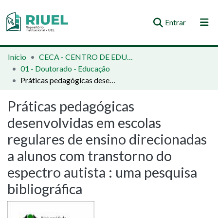
(current)
Entrar
Orientações e Normas
Início
CECA - CENTRO DE EDUCAÇÃO, COMUNICAÇÃO E ARTES
01 - Doutorado - Educação
Comunidades e Coleções
Práticas pedagógicas desenvolvidas em escolas regulares de ensino direcionadas a alunos com transtorno do espectro autista : uma pesquisa bibliográfica
Busca no Repositório
Práticas pedagógicas
Estatísticas
desenvolvidas em escolas
regulares de ensino direcionadas
a alunos com transtorno do
espectro autista : uma pesquisa
bibliográfica