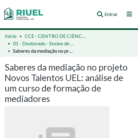
(current)
Entrar
Orientações e Normas
Início
CCE - CENTRO DE CIÊNCIAS EXATAS
01 - Doutorado - Ensino de Ciências e Educação Matemática
Comunidades e Coleções
Saberes da mediação no projeto Novos Talentos UEL: análise de um curso de formação de mediadores
Busca no Repositório
Saberes da mediação no projeto
Estatísticas
Novos Talentos UEL: análise de
um curso de formação de
mediadores