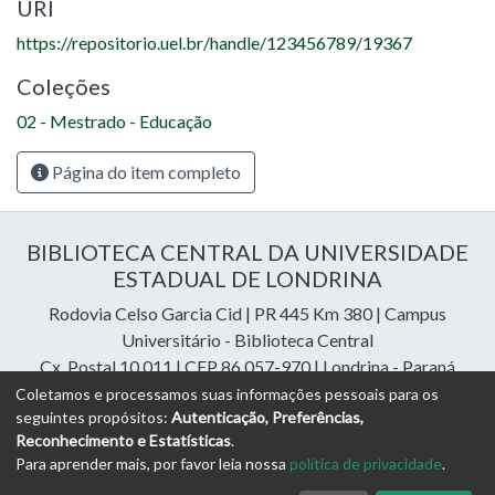
URI
https://repositorio.uel.br/handle/123456789/19367
Coleções
02 - Mestrado - Educação
Página do item completo
BIBLIOTECA CENTRAL DA UNIVERSIDADE
ESTADUAL DE LONDRINA
Rodovia Celso Garcia Cid | PR 445 Km 380 | Campus
Universitário - Biblioteca Central
Cx. Postal 10.011 | CEP 86.057-970 | Londrina - Paraná
Contatos: e-mail:
riuel@uel.br
| fone: 43 3371-4409
Coletamos e processamos suas informações pessoais para os
seguintes propósitos:
Autenticação, Preferências,
Reconhecimento e Estatísticas
.
DSpace Cloud Software
copyright © 2023-2026
Digital
Para aprender mais, por favor leia nossa
política de privacidade
.
Libraries Assessoria e Consultoria