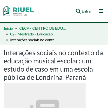
(current)
Entrar
Orientações e Normas
Início
CECA - CENTRO DE EDUCAÇÃO, COMUNICAÇÃO E ARTES
02 - Mestrado - Educação
Comunidades e Coleções
Interações sociais no contexto da educação musical escolar: um estudo de caso em uma escola pública de Londrina, Paraná
Busca no Repositório
Interações sociais no contexto da
Estatísticas
educação musical escolar: um
estudo de caso em uma escola
pública de Londrina, Paraná