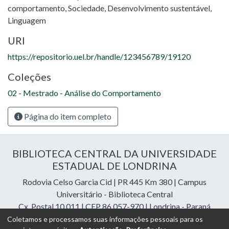
comportamento
,
Sociedade
,
Desenvolvimento sustentável
,
Linguagem
URI
https://repositorio.uel.br/handle/123456789/19120
Coleções
02 - Mestrado - Análise do Comportamento
Página do item completo
BIBLIOTECA CENTRAL DA UNIVERSIDADE
ESTADUAL DE LONDRINA
Rodovia Celso Garcia Cid | PR 445 Km 380 | Campus
Universitário - Biblioteca Central
Cx. Postal 10.011 | CEP 86.057-970 | Londrina - Paraná
Contatos: e-mail:
riuel@uel.br
| fone: 43 3371-4409
Coletamos e processamos suas informações pessoais para os