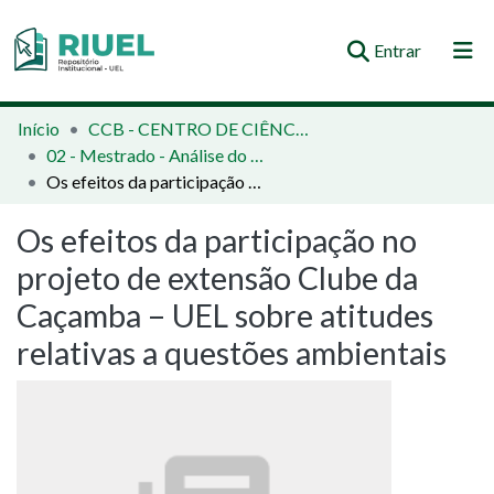
(current)
Entrar
Orientações e Normas
Início
CCB - CENTRO DE CIÊNCIAS BIOLÓGICAS
02 - Mestrado - Análise do Comportamento
Comunidades e Coleções
Os efeitos da participação no projeto de extensão Clube da Caçamba – UEL sobre atitudes relativas a questões ambientais
Busca no Repositório
Os efeitos da participação no
Estatísticas
projeto de extensão Clube da
Caçamba – UEL sobre atitudes
relativas a questões ambientais