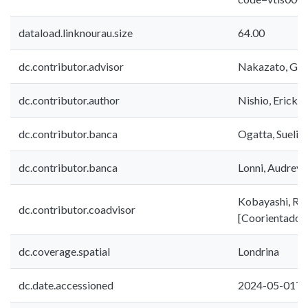
dataload.linknourau.size
64.00
dc.contributor.advisor
Nakazato, Ger
dc.contributor.author
Nishio, Erick K
dc.contributor.banca
Ogatta, Sueli
dc.contributor.banca
Lonni, Audrey 
Kobayashi, Re
dc.contributor.coadvisor
[Coorientador
dc.coverage.spatial
Londrina
dc.date.accessioned
2024-05-01T1