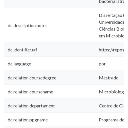
bacterial strai
Dissertação (
Universidade E
dc.description.notes
Ciências Biol
em Microbiolo
dc.identifier.uri
https://repos
dc.language
por
dc.relation.coursedegree
Mestrado
dc.relation.coursename
Microbiologia
dc.relation.departament
Centro de Ciên
dc.relation.ppgname
Programa de P