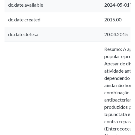
dc.date.available
2024-05-01T1
dc.date.created
2015.00
dc.date.defesa
20.03.2015
Resumo: A apit
popular e prev
Apesar de div
atividade antim
dependendo do 
ainda não houv
combinação ent
antibacteriana
produzidos por
bipunctata e Sc
contra cepas b
(Enterococcus 