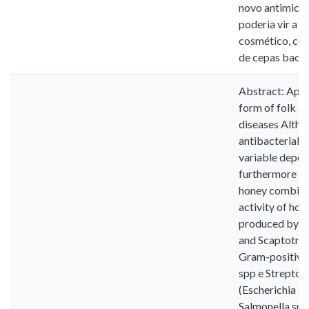
novo antimicro
poderia vir a 
cosmético, com
de cepas bacte
Abstract: Apit
form of folk a
diseases Altho
antibacterial a
variable depend
furthermore the
honey combinati
activity of hon
produced by st
and Scaptotrig
Gram-positive
spp e Strepto
(Escherichia s
Salmonella spp)