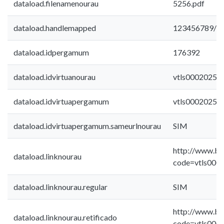
dataload.filenamenourau
5256.pdf
dataload.handlemapped
123456789/2
dataload.idpergamum
176392
dataload.idvirtuanourau
vtls00020254
dataload.idvirtuapergamum
vtls00020254
dataload.idvirtuapergamum.sameurlnourau
SIM
http://www.bib
dataload.linknourau
code=vtls000
dataload.linknourau.regular
SIM
http://www.bib
dataload.linknourau.retificado
code=vtls000