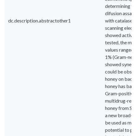
determining th
difusion assay,
dc.description.abstractother1
with catalase),
scanning elect
showed activity
tested, the mi
values ranged 
1% (Gram-nega
showed synerg
could be obser
honey on bacte
honey has bacte
Gram-positive 
multidrug-resi
honey from S b
a new broad-sp
be used as med
potential to p