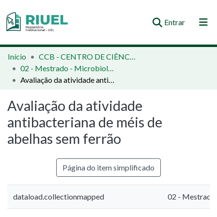
(current)
Entrar
Orientações e Normas
Início
CCB - CENTRO DE CIÊNCIAS BIOLÓGICAS
02 - Mestrado - Microbiologia
Comunidades e Coleções
Avaliação da atividade antibacteriana de méis de abelhas sem ferrão
Busca no Repositório
Avaliação da atividade
Estatísticas
antibacteriana de méis de
abelhas sem ferrão
Página do item simplificado
dataload.collectionmapped
02 - Mestrado 