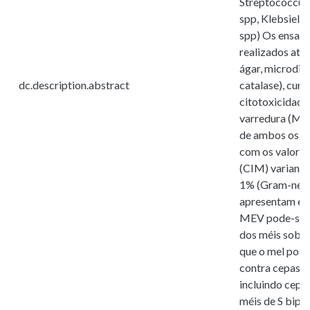
Streptococcus 
spp, Klebsiell
spp) Os ensaio
realizados atr
ágar, microdil
dc.description.abstract
catalase), cur
citotoxicidade
varredura (ME
de ambos os mé
com os valores
(CIM) variando
1% (Gram-nega
apresentam efe
MEV pode-se o
dos méis sobre
que o mel possu
contra cepas G
incluindo cepa
méis de S bipu