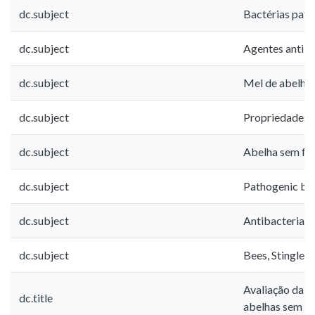
dc.subject
Bactérias pato
dc.subject
Agentes antib
dc.subject
Mel de abelha
dc.subject
Propriedades f
dc.subject
Abelha sem fe
dc.subject
Pathogenic ba
dc.subject
Antibacterial 
dc.subject
Bees, Stingless
Avaliação da a
dc.title
abelhas sem fe