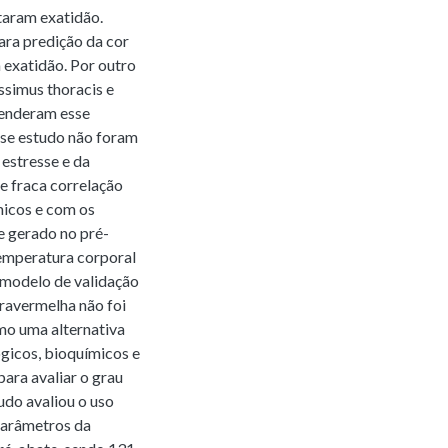
ntaram exatidão.
ara predição da cor
 exatidão. Por outro
simus thoracis e
tenderam esse
sse estudo não foram
estresse e da
e fraca correlação
micos e com os
e gerado no pré-
temperatura corporal
 modelo de validação
fravermelha não foi
mo uma alternativa
ógicos, bioquímicos e
ara avaliar o grau
udo avaliou o uso
parâmetros da