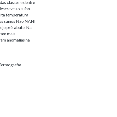
das classes e dentre
descreveu o suíno
lta temperatura
aos suínos Não NANI
ejo pré-abate. Na
eram mais
ram anomalias na
Termografia