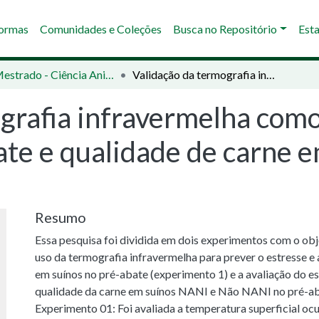
Normas
Comunidades e Coleções
Busca no Repositório
Esta
02 - Mestrado - Ciência Animal
Validação da termografia infravermelha como indicador de estresse no pré-abate e qualidade de carne em suínos NANI e Não NANI
grafia infravermelha como
ate e qualidade de carne 
Resumo
Essa pesquisa foi dividida em dois experimentos com o obje
uso da termografia infravermelha para prever o estresse e 
em suínos no pré-abate (experimento 1) e a avaliação do es
qualidade da carne em suínos NANI e Não NANI no pré-ab
Experimento 01: Foi avaliada a temperatura superficial ocu