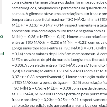
com a câmera termográfica e os dados foram associados 
hematológicos, bioquímicos e parâmetros da qualidade da
animais. A glicose obteve uma correlação muito fraca e po
temperatura superficial máxima (TSO MÁX), mínima (TS
MÉD) (r = 0,13; r = 0,14; r = 0,14, respectivamente) e a taxa
apresentou uma correlação muito fraca e negativa com as 
53
MÍN (r = -0,26) e MÉD (r = -0,19). Houve uma correlação m
entre as TSO MÁX (r = -0,23) e MÍN (r = -0,21) com os val
Longissimus thoracis e entre as TSO MÁX (r = -0,15), MÍN 
pd
= 0,14) com os valores de pH do Semimembranosus. A corr
MÉD e os valores de pH do músculo Longissimus thoracis fo
= 0,30). A correlação entre a TSO MÁX com a L* foi muito fr
0,28) e a correlação entre a TSO MÍN e MÉD com a L* foi fr
0,37 e r = 0,33, respectivamente). Houve correlação muito f
a TSO MÁX com a perda de água (r = 0,25) e correlação frac
TSO MÍN (r = 0,36) e MÉD (r = 0,33) com a perda de água. 
as TSO MÁX, MÍN e MÉD com a perda de peso por resfria
fraca e positiva (r = 0,23; r = 0,25; r = 0,21, respectivamen
calibração e predição não apresentaram uma boa correlaç