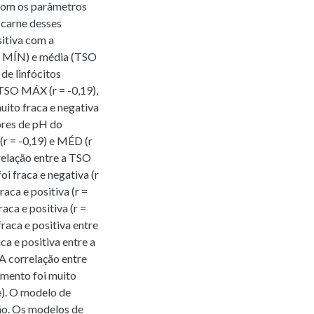
com os parâmetros
 carne desses
sitiva com a
O MÍN) e média (TSO
 de linfócitos
TSO MÁX (r = -0,19),
uito fraca e negativa
ores de pH do
(r = -0,19) e MÉD (r
elação entre a TSO
i fraca e negativa (r
aca e positiva (r =
aca e positiva (r =
raca e positiva entre
a e positiva entre a
A correlação entre
mento foi muito
te). O modelo de
ão. Os modelos de