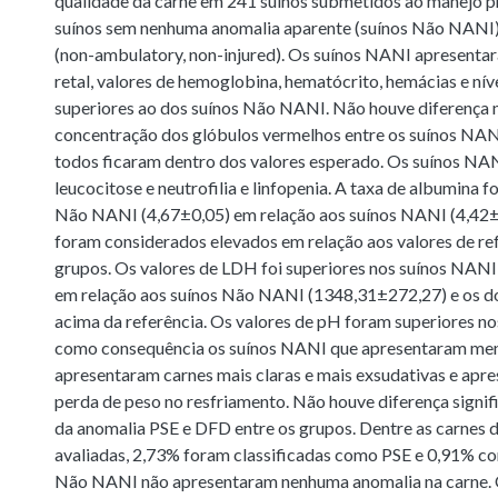
qualidade da carne em 241 suínos submetidos ao manejo p
suínos sem nenhuma anomalia aparente (suínos Não NANI
(non-ambulatory, non-injured). Os suínos NANI apresent
retal, valores de hemoglobina, hematócrito, hemácias e nív
superiores ao dos suínos Não NANI. Não houve diferença n
concentração dos glóbulos vermelhos entre os suínos NA
todos ficaram dentro dos valores esperado. Os suínos N
leucocitose e neutrofilia e linfopenia. A taxa de albumina f
Não NANI (4,67±0,05) em relação aos suínos NANI (4,42±0
foram considerados elevados em relação aos valores de ref
grupos. Os valores de LDH foi superiores nos suínos NAN
em relação aos suínos Não NANI (1348,31±272,27) e os d
acima da referência. Os valores de pH foram superiores n
como consequência os suínos NANI que apresentaram me
apresentaram carnes mais claras e mais exsudativas e apr
perda de peso no resfriamento. Não houve diferença signifi
da anomalia PSE e DFD entre os grupos. Dentre as carnes
avaliadas, 2,73% foram classificadas como PSE e 0,91% c
Não NANI não apresentaram nenhuma anomalia na carne.