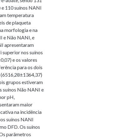
ré-abate, sendo 131
) e 110 suínos NANI
aram temperatura
eis de plaqueta
a morfologia e na
NI e Não NANI, e
ANI apresentaram
oi superior nos suínos
,07) e os valores
erência para os dois
I (6516,28±1364,37)
ois grupos estiveram
os suínos Não NANI e
nor pH,
esentaram maior
cativa na incidência
 dos suínos NANI
omo DFD. Os suínos
 Os parâmetros