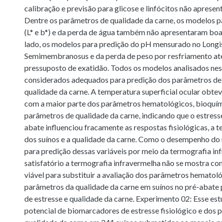
calibração e previsão para glicose e linfócitos não aprese
Dentre os parâmetros de qualidade da carne, os modelos p
(L* e b*) e da perda de água também não apresentaram boa
lado, os modelos para predição do pH mensurado no Longis
Semimembranosus e da perda de peso por resfriamento a
pressuposto de exatidão. Todos os modelos analisados ne
considerados adequados para predição dos parâmetros de 
qualidade da carne. A temperatura superficial ocular obtev
com a maior parte dos parâmetros hematológicos, bioquí
parâmetros de qualidade da carne, indicando que o estress
abate influenciou fracamente as respostas fisiológicas, a 
dos suínos e a qualidade da carne. Como o desempenho do
para predição dessas variáveis por meio da termografia in
satisfatório a termografia infravermelha não se mostra co
viável para substituir a avaliação dos parâmetros hematol
parâmetros da qualidade da carne em suínos no pré-abate p
de estresse e qualidade da carne. Experimento 02: Esse est
potencial de biomarcadores de estresse fisiológico e dos 