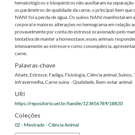
hematológicos e bioquímicos não auxiliaram na separação 
os parâmetros de qualidade da carne, o principal item que 
NANI foi a perda de água. Os suínos NANI manifestaram a
corporal e maiores alterações no hemograma em relação 
provavelmente por conta do estresse ocasionado pelo man
tentativa de manter a homeostase, esses animais respond
intensamente ao estresse e como consequência, apresenta
carne.
Palavras-chave
Abate
,
Estresse
,
Fadiga
,
Fisiologia
,
Ciência animal
,
Suínos
,
infravermelha
,
Carne suína - Qualidade
,
Bem-estar animal
URI
https://repositorio.uel.br/handle/123456789/18820
Coleções
02 - Mestrado - Ciência Animal