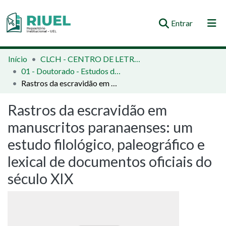
(current)
Entrar
Orientações e Normas
Início
CLCH - CENTRO DE LETRAS E CIÊNCIAS HUMANAS
01 - Doutorado - Estudos da Linguagem
Comunidades e Coleções
Rastros da escravidão em manuscritos paranaenses: um estudo filológico, paleográfico e lexical de documentos oficiais do século XIX
Busca no Repositório
Rastros da escravidão em
Estatísticas
manuscritos paranaenses: um
estudo filológico, paleográfico e
lexical de documentos oficiais do
século XIX