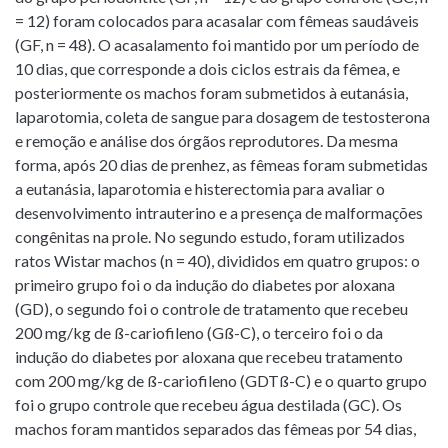
= 12) foram colocados para acasalar com fêmeas saudáveis
(GF, n = 48). O acasalamento foi mantido por um período de
10 dias, que corresponde a dois ciclos estrais da fêmea, e
posteriormente os machos foram submetidos à eutanásia,
laparotomia, coleta de sangue para dosagem de testosterona
e remoção e análise dos órgãos reprodutores. Da mesma
forma, após 20 dias de prenhez, as fêmeas foram submetidas
a eutanásia, laparotomia e histerectomia para avaliar o
desenvolvimento intrauterino e a presença de malformações
congênitas na prole. No segundo estudo, foram utilizados
ratos Wistar machos (n = 40), divididos em quatro grupos: o
primeiro grupo foi o da indução do diabetes por aloxana
(GD), o segundo foi o controle de tratamento que recebeu
200 mg/kg de ß-cariofileno (Gß-C), o terceiro foi o da
indução do diabetes por aloxana que recebeu tratamento
com 200 mg/kg de ß-cariofileno (GDTß-C) e o quarto grupo
foi o grupo controle que recebeu água destilada (GC). Os
machos foram mantidos separados das fêmeas por 54 dias,