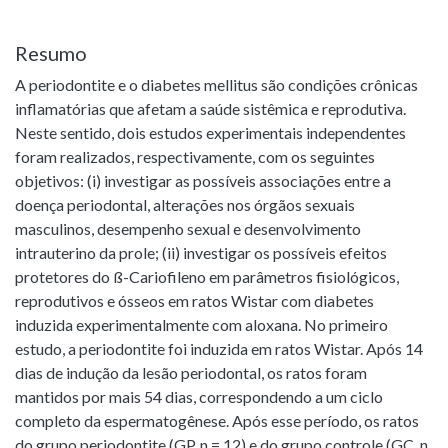
Resumo
A periodontite e o diabetes mellitus são condições crônicas
inflamatórias que afetam a saúde sistêmica e reprodutiva.
Neste sentido, dois estudos experimentais independentes
foram realizados, respectivamente, com os seguintes
objetivos: (i) investigar as possíveis associações entre a
doença periodontal, alterações nos órgãos sexuais
masculinos, desempenho sexual e desenvolvimento
intrauterino da prole; (ii) investigar os possíveis efeitos
protetores do ß-Cariofileno em parâmetros fisiológicos,
reprodutivos e ósseos em ratos Wistar com diabetes
induzida experimentalmente com aloxana. No primeiro
estudo, a periodontite foi induzida em ratos Wistar. Após 14
dias de indução da lesão periodontal, os ratos foram
mantidos por mais 54 dias, correspondendo a um ciclo
completo da espermatogênese. Após esse período, os ratos
do grupo periodontite (GP, n = 12) e do grupo controle (GC, n