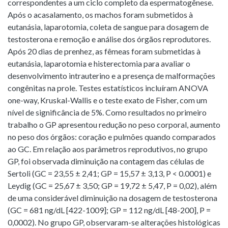
correspondentes a um ciclo completo da espermatogênese.
Após o acasalamento, os machos foram submetidos à
eutanásia, laparotomia, coleta de sangue para dosagem de
testosterona e remoção e análise dos órgãos reprodutores.
Após 20 dias de prenhez, as fêmeas foram submetidas à
eutanásia, laparotomia e histerectomia para avaliar o
desenvolvimento intrauterino e a presença de malformações
congênitas na prole. Testes estatísticos incluíram ANOVA
one-way, Kruskal-Wallis e o teste exato de Fisher, com um
nível de significância de 5%. Como resultados no primeiro
trabalho o GP apresentou redução no peso corporal, aumento
no peso dos órgãos: coração e pulmões quando comparados
ao GC. Em relação aos parâmetros reprodutivos, no grupo
GP, foi observada diminuição na contagem das células de
Sertoli (GC = 23,55 ± 2,41; GP = 15,57 ± 3,13, P < 0.0001) e
Leydig (GC = 25,67 ± 3,50; GP = 19,72 ± 5,47, P = 0,02), além
de uma considerável diminuição na dosagem de testosterona
(GC = 681 ng/dL [422-1009]; GP = 112 ng/dL [48-200], P =
0,0002). No grupo GP, observaram-se alterações histológicas