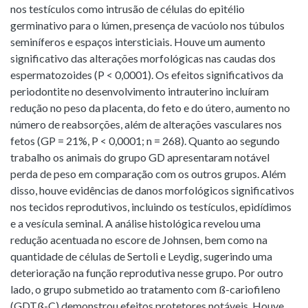
nos testículos como intrusão de células do epitélio
germinativo para o lúmen, presença de vacúolo nos túbulos
seminíferos e espaços intersticiais. Houve um aumento
significativo das alterações morfológicas nas caudas dos
espermatozoides (P < 0,0001). Os efeitos significativos da
periodontite no desenvolvimento intrauterino incluíram
redução no peso da placenta, do feto e do útero, aumento no
número de reabsorções, além de alterações vasculares nos
fetos (GP = 21%, P < 0,0001; n = 268). Quanto ao segundo
trabalho os animais do grupo GD apresentaram notável
perda de peso em comparação com os outros grupos. Além
disso, houve evidências de danos morfológicos significativos
nos tecidos reprodutivos, incluindo os testículos, epidídimos
e a vesícula seminal. A análise histológica revelou uma
redução acentuada no escore de Johnsen, bem como na
quantidade de células de Sertoli e Leydig, sugerindo uma
deterioração na função reprodutiva nesse grupo. Por outro
lado, o grupo submetido ao tratamento com ß-cariofileno
(GDTß-C) demonstrou efeitos protetores notáveis. Houve