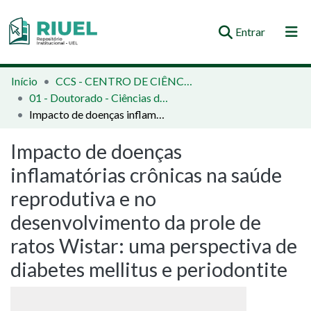
(current)
Entrar
Orientações e Normas
Início
CCS - CENTRO DE CIÊNCIAS DA SAÚDE
01 - Doutorado - Ciências da Saúde
Comunidades e Coleções
Impacto de doenças inflamatórias crônicas na saúde reprodutiva e no desenvolvimento da prole de ratos Wistar: uma perspectiva de diabetes mellitus e periodontite
Busca no Repositório
Impacto de doenças
Estatísticas
inflamatórias crônicas na saúde
reprodutiva e no
desenvolvimento da prole de
ratos Wistar: uma perspectiva de
diabetes mellitus e periodontite