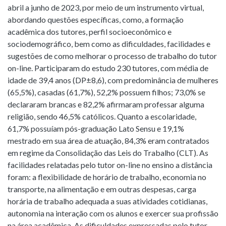
abril a junho de 2023, por meio de um instrumento virtual,
abordando questões específicas, como, a formação
acadêmica dos tutores, perfil socioeconômico e
sociodemográfico, bem como as dificuldades, facilidades e
sugestões de como melhorar o processo de trabalho do tutor
on-line. Participaram do estudo 230 tutores, com média de
idade de 39,4 anos (DP±8,6), com predominância de mulheres
(65,5%), casadas (61,7%), 52,2% possuem filhos; 73,0% se
declararam brancas e 82,2% afirmaram professar alguma
religião, sendo 46,5% católicos. Quanto a escolaridade,
61,7% possuíam pós-graduação Lato Sensu e 19,1%
mestrado em sua área de atuação, 84,3% eram contratados
em regime da Consolidação das Leis do Trabalho (CLT). As
facilidades relatadas pelo tutor on-line no ensino a distância
foram: a flexibilidade de horário de trabalho, economia no
transporte, na alimentação e em outras despesas, carga
horária de trabalho adequada a suas atividades cotidianas,
autonomia na interação com os alunos e exercer sua profissão
na área acadêmica. As dificuldades expressadas pelo tutor