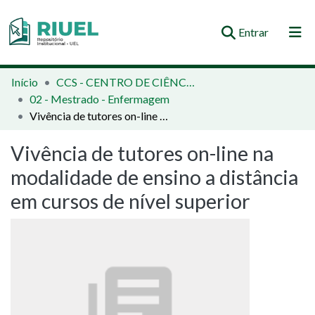
(current)
Entrar
Orientações e Normas
Início
CCS - CENTRO DE CIÊNCIAS DA SAÚDE
02 - Mestrado - Enfermagem
Comunidades e Coleções
Vivência de tutores on-line na modalidade de ensino a distância em cursos de nível superior
Busca no Repositório
Vivência de tutores on-line na
Estatísticas
modalidade de ensino a distância
em cursos de nível superior