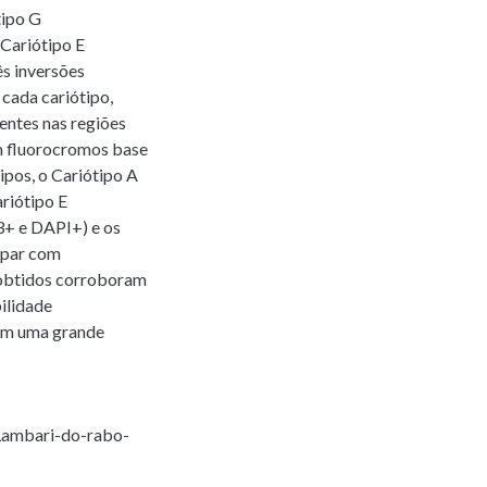
tipo G
Cariótipo E
s inversões
 cada cariótipo,
entes nas regiões
m fluorocromos base
ipos, o Cariótipo A
riótipo E
3+ e DAPI+) e os
 par com
 obtidos corroboram
ilidade
tam uma grande
Lambari-do-rabo-