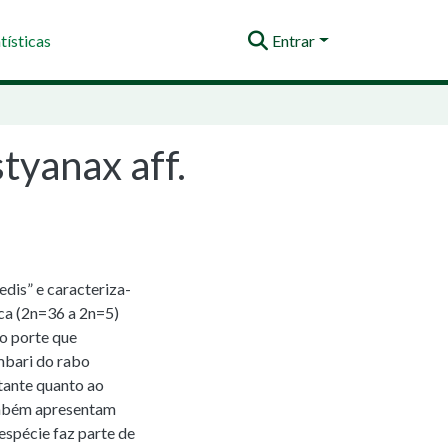
tísticas
Entrar
tyanax aff.
dis” e caracteriza-
ica (2n=36 a 2n=5)
o porte que
mbari do rabo
tante quanto ao
ambém apresentam
 espécie faz parte de