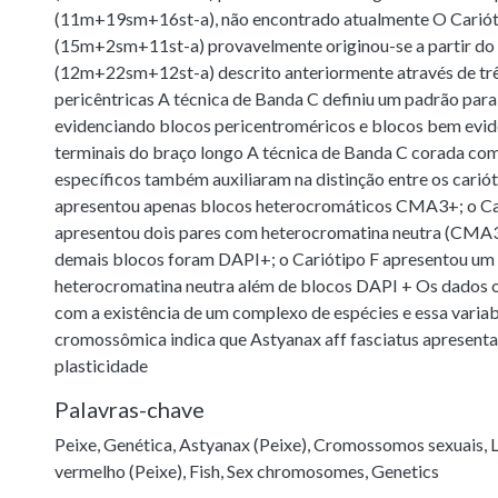
(11m+19sm+16st-a), não encontrado atualmente O Carió
(15m+2sm+11st-a) provavelmente originou-se a partir do 
(12m+22sm+12st-a) descrito anteriormente através de trê
pericêntricas A técnica de Banda C definiu um padrão para
evidenciando blocos pericentroméricos e blocos bem evid
terminais do braço longo A técnica de Banda C corada co
específicos também auxiliaram na distinção entre os cariót
apresentou apenas blocos heterocromáticos CMA3+; o Ca
apresentou dois pares com heterocromatina neutra (CMA
demais blocos foram DAPI+; o Cariótipo F apresentou um
heterocromatina neutra além de blocos DAPI + Os dados
com a existência de um complexo de espécies e essa variab
cromossômica indica que Astyanax aff fasciatus apresen
plasticidade
Palavras-chave
Peixe
,
Genética
,
Astyanax (Peixe)
,
Cromossomos sexuais
,
vermelho (Peixe)
,
Fish
,
Sex chromosomes
,
Genetics