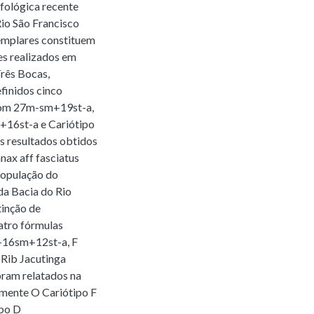
fológica recente
io São Francisco
emplares constituem
es realizados em
Três Bocas,
finidos cinco
 com 27m-sm+19st-a,
16st-a e Cariótipo
 resultados obtidos
nax aff fasciatus
população do
da Bacia do Rio
inção de
atro fórmulas
m+16sm+12st-a, F
Rib Jacutinga
oram relatados na
lmente O Cariótipo F
ipo D