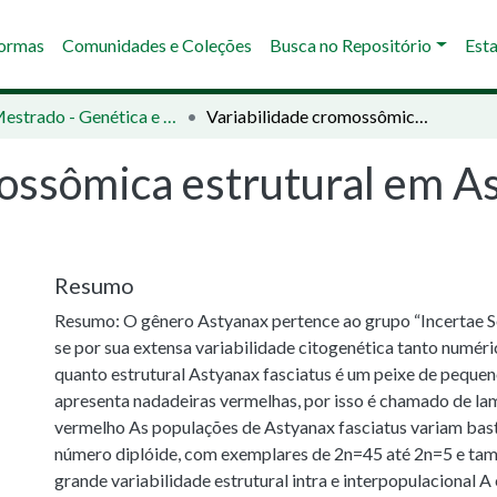
Normas
Comunidades e Coleções
Busca no Repositório
Esta
02 - Mestrado - Genética e Biologia Molecular
Variabilidade cromossômica estrutural em Astyanax aff. fasciatus
ossômica estrutural em As
Resumo
Resumo: O gênero Astyanax pertence ao grupo “Incertae Se
se por sua extensa variabilidade citogenética tanto numér
quanto estrutural Astyanax fasciatus é um peixe de pequen
apresenta nadadeiras vermelhas, por isso é chamado de la
vermelho As populações de Astyanax fasciatus variam bas
número diplóide, com exemplares de 2n=45 até 2n=5 e t
grande variabilidade estrutural intra e interpopulacional A