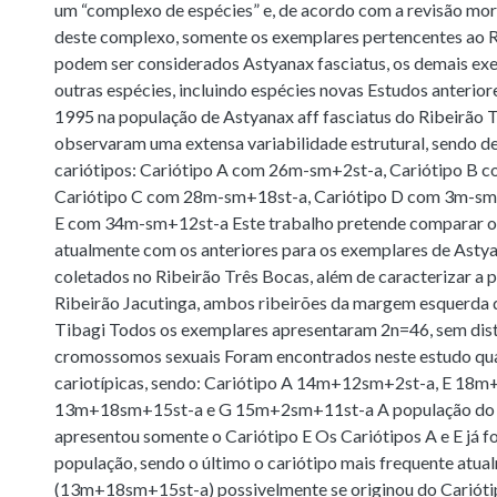
um “complexo de espécies” e, de acordo com a revisão mor
deste complexo, somente os exemplares pertencentes ao R
podem ser considerados Astyanax fasciatus, os demais ex
outras espécies, incluindo espécies novas Estudos anterior
1995 na população de Astyanax aff fasciatus do Ribeirão 
observaram uma extensa variabilidade estrutural, sendo de
cariótipos: Cariótipo A com 26m-sm+2st-a, Cariótipo B
Cariótipo C com 28m-sm+18st-a, Cariótipo D com 3m-sm+
E com 34m-sm+12st-a Este trabalho pretende comparar os
atualmente com os anteriores para os exemplares de Astya
coletados no Ribeirão Três Bocas, além de caracterizar a 
Ribeirão Jacutinga, ambos ribeirões da margem esquerda 
Tibagi Todos os exemplares apresentaram 2n=46, sem dist
cromossomos sexuais Foram encontrados neste estudo qu
cariotípicas, sendo: Cariótipo A 14m+12sm+2st-a, E 18
13m+18sm+15st-a e G 15m+2sm+11st-a A população do 
apresentou somente o Cariótipo E Os Cariótipos A e E já f
população, sendo o último o cariótipo mais frequente atua
(13m+18sm+15st-a) possivelmente se originou do Cariót