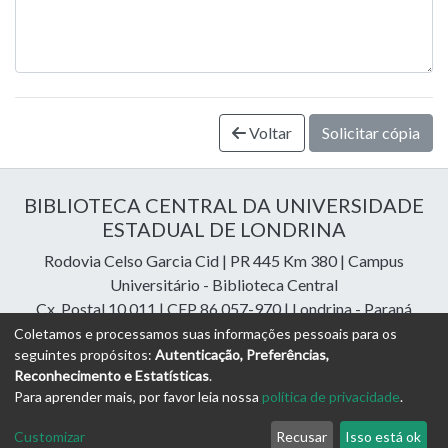
Voltar
Solicitar cópia
BIBLIOTECA CENTRAL DA UNIVERSIDADE
ESTADUAL DE LONDRINA
Rodovia Celso Garcia Cid | PR 445 Km 380 | Campus
Universitário - Biblioteca Central
Cx. Postal 10.011 | CEP 86.057-970 | Londrina - Paraná
Contatos: e-mail:
riuel@uel.br
| fone: 43 3371-4409
Coletamos e processamos suas informações pessoais para os
seguintes propósitos:
Autenticação, Preferências,
Reconhecimento e Estatísticas
.
DSpace Cloud Software
copyright © 2023-2026
Digital
Para aprender mais, por favor leia nossa
política de privacidade
.
Libraries Assessoria e Consultoria
Configurações de
Política de
Termos
Enviar uma
Customizar
Recusar
Isso está ok