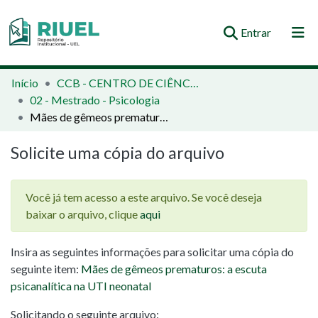
(current)
Entrar
Orientações e Normas
Início
CCB - CENTRO DE CIÊNCIAS BIOLÓGICAS
02 - Mestrado - Psicologia
Comunidades e Coleções
Mães de gêmeos prematuros: a escuta psicanalítica na UTI neonatal
Busca no Repositório
Solicite uma cópia do arquivo
Estatísticas
Você já tem acesso a este arquivo. Se você deseja
baixar o arquivo, clique
aqui
Insira as seguintes informações para solicitar uma cópia do
seguinte item:
Mães de gêmeos prematuros: a escuta
psicanalítica na UTI neonatal
Solicitando o seguinte arquivo: