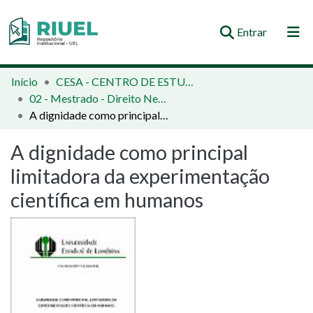
(current)
Entrar
Orientações e Normas
Início
CESA - CENTRO DE ESTUDOS SOCIAIS APLICADOS
02 - Mestrado - Direito Negocial
Comunidades e Coleções
A dignidade como principal limitadora da experimentação científica em humanos
Busca no Repositório
A dignidade como principal
Estatísticas
limitadora da experimentação
científica em humanos