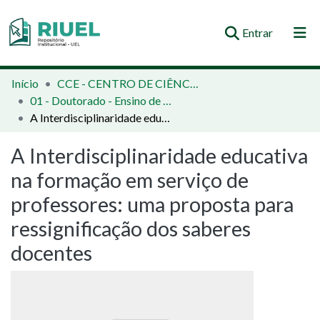
(current)
Entrar
Orientações e Normas
Início
CCE - CENTRO DE CIÊNCIAS EXATAS
01 - Doutorado - Ensino de Ciências e Educação Matemática
Comunidades e Coleções
A Interdisciplinaridade educativa na formação em serviço de professores: uma proposta para ressignificação dos saberes docentes
Busca no Repositório
A Interdisciplinaridade educativa
Estatísticas
na formação em serviço de
professores: uma proposta para
ressignificação dos saberes
docentes