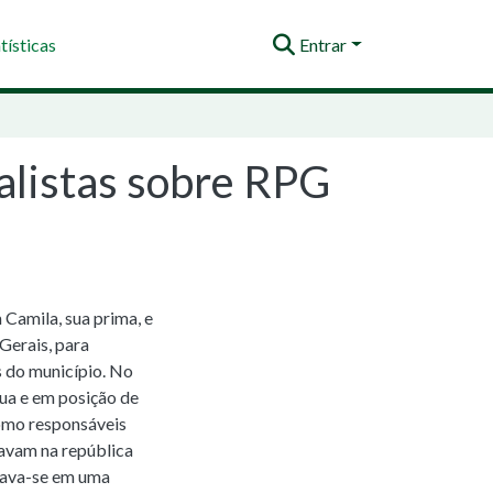
tísticas
Entrar
alistas sobre RPG
 Camila, sua prima, e
Gerais, para
s do município. No
nua e em posição de
como responsáveis
ravam na república
eava-se em uma