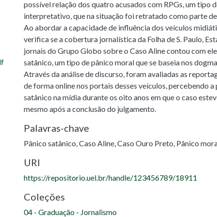
possível relação dos quatro acusados com RPGs, um tipo d
interpretativo, que na situação foi retratado como parte d
Ao abordar a capacidade de influência dos veículos midiáti
verifica se a cobertura jornalística da Folha de S. Paulo, E
jornais do Grupo Globo sobre o Caso Aline contou com el
f
satânico, um tipo de pânico moral que se baseia nos dogmas 
Através da análise de discurso, foram avaliadas as reporta
de forma online nos portais desses veículos, percebendo a
satânico na mídia durante os oito anos em que o caso este
mesmo após a conclusão do julgamento.
Palavras-chave
Pânico satânico
,
Caso Aline
,
Caso Ouro Preto
,
Pânico mora
URI
https://repositorio.uel.br/handle/123456789/18911
Coleções
04 - Graduação - Jornalismo