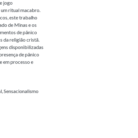
e jogo
e um ritual macabro.
cos, este trabalho
stado de Minas e os
ementos de pânico
da religião cristã.
gens disponibilizadas
 presença de pânico
ve em processo e
l
,
Sensacionalismo