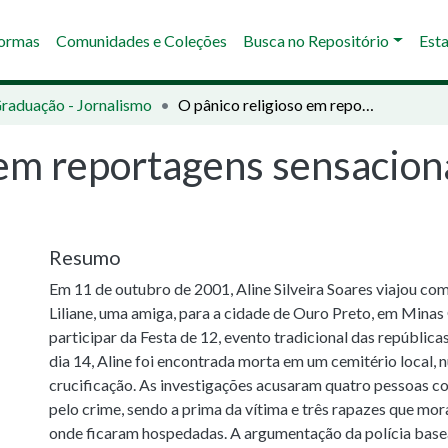
Normas
Comunidades e Coleções
Busca no Repositório
Esta
Graduação - Jornalismo
O pânico religioso em reportagens sensacionalistas sobre RPG de mesa
 em reportagens sensacion
Resumo
Em 11 de outubro de 2001, Aline Silveira Soares viajou com
Liliane, uma amiga, para a cidade de Ouro Preto, em Minas 
participar da Festa de 12, evento tradicional das república
dia 14, Aline foi encontrada morta em um cemitério local, 
crucificação. As investigações acusaram quatro pessoas 
pelo crime, sendo a prima da vítima e três rapazes que mo
onde ficaram hospedadas. A argumentação da polícia bas