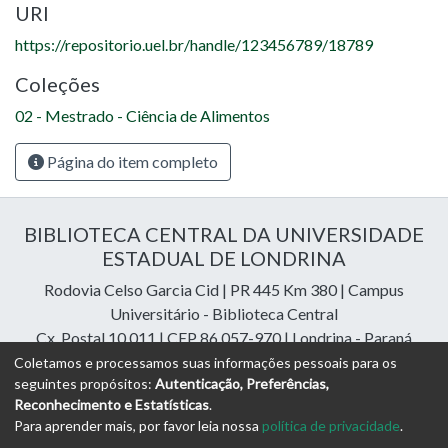
URI
https://repositorio.uel.br/handle/123456789/18789
Coleções
02 - Mestrado - Ciência de Alimentos
Página do item completo
BIBLIOTECA CENTRAL DA UNIVERSIDADE
ESTADUAL DE LONDRINA
Rodovia Celso Garcia Cid | PR 445 Km 380 | Campus
Universitário - Biblioteca Central
Cx. Postal 10.011 | CEP 86.057-970 | Londrina - Paraná
Contatos: e-mail:
riuel@uel.br
| fone: 43 3371-4409
Coletamos e processamos suas informações pessoais para os
seguintes propósitos:
Autenticação, Preferências,
Reconhecimento e Estatísticas
.
DSpace Cloud Software
copyright © 2023-2026
Digital
Para aprender mais, por favor leia nossa
política de privacidade
.
Libraries Assessoria e Consultoria