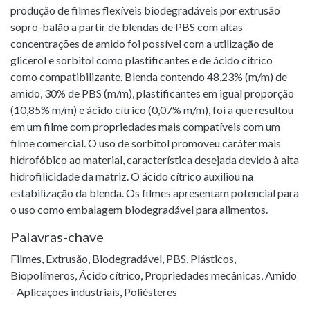
produção de filmes flexíveis biodegradáveis por extrusão
sopro-balão a partir de blendas de PBS com altas
concentrações de amido foi possível com a utilização de
glicerol e sorbitol como plastificantes e de ácido cítrico
como compatibilizante. Blenda contendo 48,23% (m/m) de
amido, 30% de PBS (m/m), plastificantes em igual proporção
(10,85% m/m) e ácido cítrico (0,07% m/m), foi a que resultou
em um filme com propriedades mais compatíveis com um
filme comercial. O uso de sorbitol promoveu caráter mais
hidrofóbico ao material, característica desejada devido à alta
hidrofilicidade da matriz. O ácido cítrico auxiliou na
estabilização da blenda. Os filmes apresentam potencial para
o uso como embalagem biodegradável para alimentos.
Palavras-chave
Filmes
,
Extrusão
,
Biodegradável
,
PBS
,
Plásticos
,
Biopolímeros
,
Ácido cítrico
,
Propriedades mecânicas
,
Amido
- Aplicações industriais
,
Poliésteres