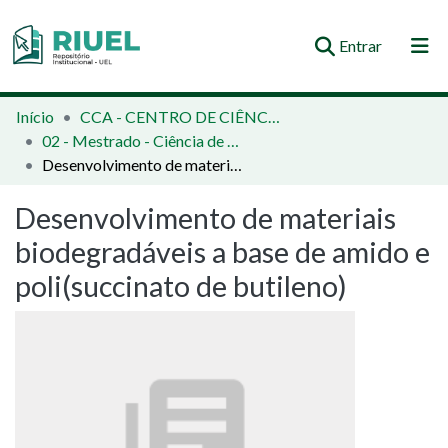
(current)
Entrar
Orientações e Normas
Início
CCA - CENTRO DE CIÊNCIAS AGRÁRIAS
02 - Mestrado - Ciência de Alimentos
Comunidades e Coleções
Desenvolvimento de materiais biodegradáveis a base de amido e poli(succinato de butileno)
Busca no Repositório
Desenvolvimento de materiais
Estatísticas
biodegradáveis a base de amido e
poli(succinato de butileno)