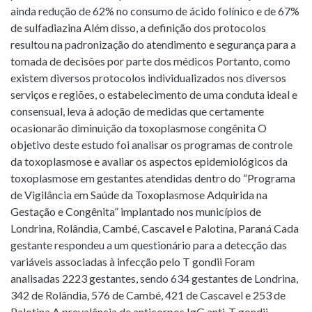
ainda redução de 62% no consumo de ácido folínico e de 67%
de sulfadiazina Além disso, a definição dos protocolos
resultou na padronização do atendimento e segurança para a
tomada de decisões por parte dos médicos Portanto, como
existem diversos protocolos individualizados nos diversos
serviços e regiões, o estabelecimento de uma conduta ideal e
consensual, leva à adoção de medidas que certamente
ocasionarão diminuição da toxoplasmose congênita O
objetivo deste estudo foi analisar os programas de controle
da toxoplasmose e avaliar os aspectos epidemiológicos da
toxoplasmose em gestantes atendidas dentro do “Programa
de Vigilância em Saúde da Toxoplasmose Adquirida na
Gestação e Congênita” implantado nos municípios de
Londrina, Rolândia, Cambé, Cascavel e Palotina, Paraná Cada
gestante respondeu a um questionário para a detecção das
variáveis associadas à infecção pelo T gondii Foram
analisadas 2223 gestantes, sendo 634 gestantes de Londrina,
342 de Rolândia, 576 de Cambé, 421 de Cascavel e 253 de
Palotina A prevalência de anticorpos IgG anti-T gondii