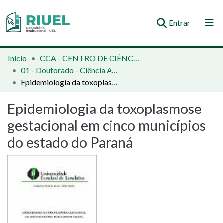
(current)
Entrar
Orientações e Normas
Início
CCA - CENTRO DE CIÊNCIAS AGRÁRIAS
01 - Doutorado - Ciência Animal
Comunidades e Coleções
Epidemiologia da toxoplasmose gestacional em cinco municípios do estado do Paraná
Busca no Repositório
Epidemiologia da toxoplasmose
Estatísticas
gestacional em cinco municípios
do estado do Paraná