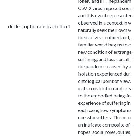
lonely and ill. The pandemi
CoV-2 virus imposed social 
and this event represented 
observed in a context in w
dc.description.abstractother1
naturally seek their own w
themselves confined and, mor
familiar world begins to col
new condition of estrangement
suffering, and loss can all be
the pandemic caused by a de
isolation experienced during
ontological point of view, a
in its constitution and creat
to the embodied being-in-th
experience of suffering in ill
each case, how symptoms ac
one who suffers. This occur
an intricate composite of pa
hopes, social roles, duties, 