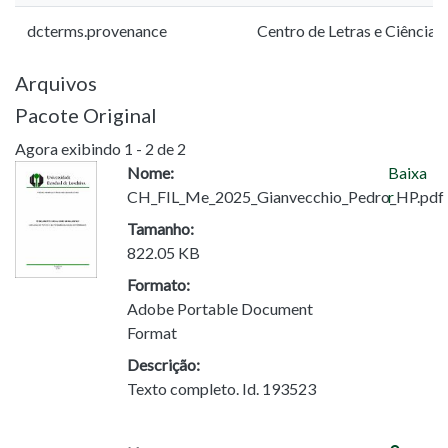
dcterms.provenance
Centro de Letras e Ciência
Arquivos
Pacote Original
Agora exibindo
1 - 2 de 2
Nome:
Baixa
CH_FIL_Me_2025_Gianvecchio_Pedro_HP.pdf
r
Tamanho:
822.05 KB
Formato:
Adobe Portable Document
Format
Descrição:
Texto completo. Id. 193523