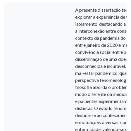
A presente dissertação tem
explorar a experiência de 
isolamento, destacando a v
a interconexão entre consci
contexto da pandemia do co
entre janeiro de 2020 e mai
convivência social entre pes
disseminação de uma doença
desconhecida e incurável, 
mal-estar pandêmico, quand
perspectiva fenomenológica
filosofia aborda o problem
modo diferente da medicina
e pacientes experimentam a
distintas. O estudo fenome
destina-se ao conhecimento
em situações diversas, como
enfermidade, valendo-se da