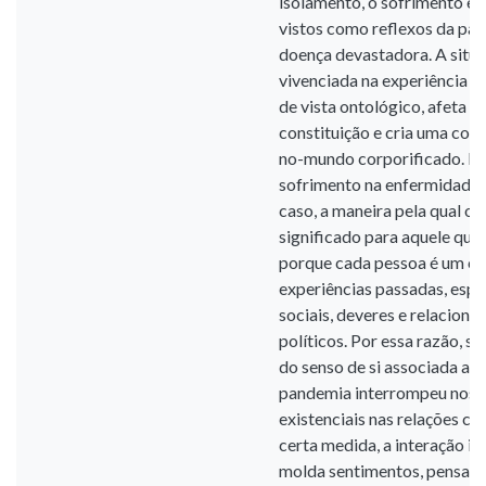
isolamento, o sofrimento e 
vistos como reflexos da pa
doença devastadora. A situ
vivenciada na experiência d
de vista ontológico, afeta 
constituição e cria uma cond
no-mundo corporificado. Há
sofrimento na enfermidade 
caso, a maneira pela qual o
significado para aquele que 
porque cada pessoa é um co
experiências passadas, espe
sociais, deveres e relaciona
políticos. Por essa razão, s
do senso de si associada a u
pandemia interrompeu nossa
existenciais nas relações co
certa medida, a interação i
molda sentimentos, pensame