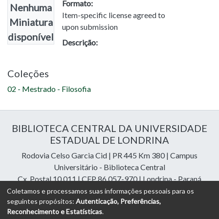
Formato:
Nenhuma
Item-specific license agreed to
Miniatura
upon submission
disponível
Descrição:
Coleções
02 - Mestrado - Filosofia
BIBLIOTECA CENTRAL DA UNIVERSIDADE
ESTADUAL DE LONDRINA
Rodovia Celso Garcia Cid | PR 445 Km 380 | Campus
Universitário - Biblioteca Central
Cx. Postal 10.011 | CEP 86.057-970 | Londrina - Paraná
Contatos: e-mail:
riuel@uel.br
| fone: 43 3371-4409
Coletamos e processamos suas informações pessoais para os
seguintes propósitos:
Autenticação, Preferências,
Reconhecimento e Estatísticas
.
DSpace Cloud Software
copyright © 2023-2026
Digital