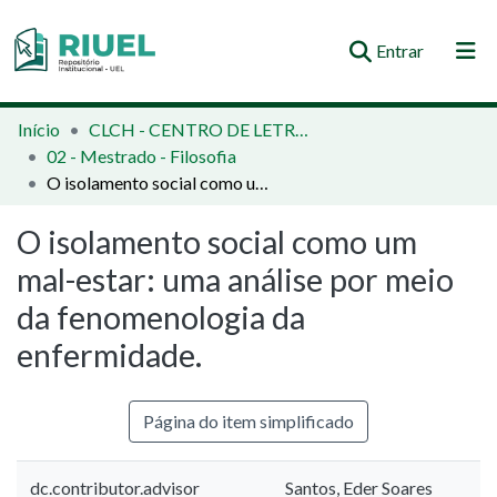
(current)
Entrar
Orientações e Normas
Início
CLCH - CENTRO DE LETRAS E CIÊNCIAS HUMANAS
02 - Mestrado - Filosofia
Comunidades e Coleções
O isolamento social como um mal-estar: uma análise por meio da fenomenologia da enfermidade.
Busca no Repositório
O isolamento social como um
Estatísticas
mal-estar: uma análise por meio
da fenomenologia da
enfermidade.
Página do item simplificado
dc.contributor.advisor
Santos, Eder Soares