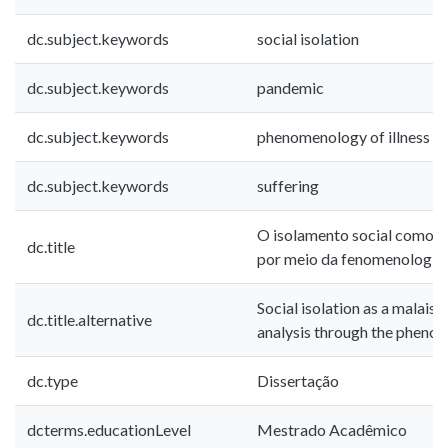
dc.subject.keywords
social isolation
dc.subject.keywords
pandemic
dc.subject.keywords
phenomenology of illness
dc.subject.keywords
suffering
O isolamento social como u
dc.title
por meio da fenomenologia 
Social isolation as a malaise 
dc.title.alternative
analysis through the phenom
dc.type
Dissertação
dcterms.educationLevel
Mestrado Acadêmico