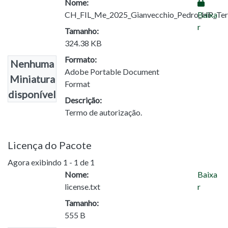
Nome:
CH_FIL_Me_2025_Gianvecchio_Pedro_HP_Ter
Baixa
r
Tamanho:
324.38 KB
Formato:
Nenhuma
Adobe Portable Document
Miniatura
Format
disponível
Descrição:
Termo de autorização.
Licença do Pacote
Agora exibindo
1 - 1 de 1
Nome:
Baixa
license.txt
r
Tamanho:
555 B