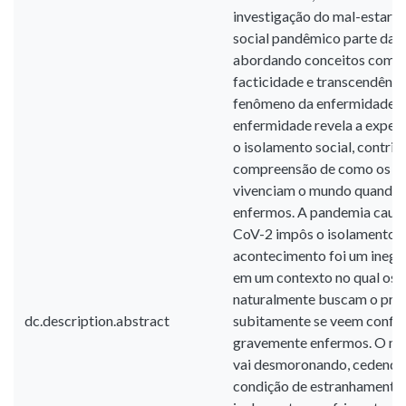
investigação do mal-estar v
social pandêmico parte da 
abordando conceitos como i
facticidade e transcendênc
fenômeno da enfermidade. 
enfermidade revela a experi
o isolamento social, contrib
compreensão de como os se
vivenciam o mundo quando es
enfermos. A pandemia causa
CoV-2 impôs o isolamento so
acontecimento foi um inegá
em um contexto no qual os 
naturalmente buscam o próp
dc.description.abstract
subitamente se veem confina
gravemente enfermos. O mu
vai desmoronando, cedendo 
condição de estranhamento.