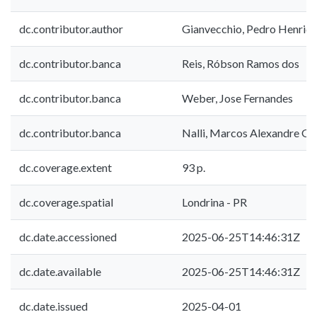
dc.contributor.author
Gianvecchio, Pedro Henriqu
dc.contributor.banca
Reis, Róbson Ramos dos
dc.contributor.banca
Weber, Jose Fernandes
dc.contributor.banca
Nalli, Marcos Alexandre G
dc.coverage.extent
93 p.
dc.coverage.spatial
Londrina - PR
dc.date.accessioned
2025-06-25T14:46:31Z
dc.date.available
2025-06-25T14:46:31Z
dc.date.issued
2025-04-01