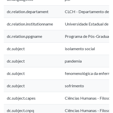
dc.relation.departament
CLCH - Departamento de Fi
dc.relation.institutionname
Universidade Estadual de L
dc.relation.ppgname
Programa de Pós-Graduação
dc.subject
isolamento social
dc.subject
pandemia
dc.subject
fenomenológica da enfermi
dc.subject
sofrimento
dc.subject.capes
Ciências Humanas - Filosofi
dc.subject.cnpq
Ciências Humanas - Filosofi