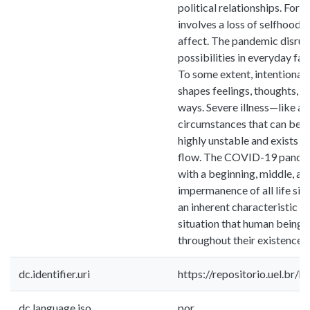
political relationships. For t
involves a loss of selfhood 
affect. The pandemic disrup
possibilities in everyday fac
To some extent, intentional 
shapes feelings, thoughts, an
ways. Severe illness—like al
circumstances that can be 
highly unstable and exists i
flow. The COVID-19 pandem
with a beginning, middle, an
impermanence of all life si
an inherent characteristic o
situation that human being
throughout their existence
dc.identifier.uri
https://repositorio.uel.br
dc.language.iso
por