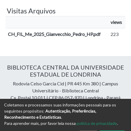
Visitas Arquivos
views
CH_FIL_Me_2025_Gianvecchio_Pedro_HP.pdf
223
BIBLIOTECA CENTRAL DA UNIVERSIDADE
ESTADUAL DE LONDRINA
Rodovia Celso Garcia Cid | PR 445 Km 380 | Campus
Universitário - Biblioteca Central
Cx. Postal 10.011 | CEP 86.057-970 | Londrina - Paraná
Contatos: e-mail:
riuel@uel.br
| fone: 43 3371-4409
Coletamos e processamos suas informações pessoais para os
seguintes propósitos:
Autenticação, Preferências,
Reconhecimento e Estatísticas
.
DSpace Cloud Software
copyright © 2023-2026
Digital
Para aprender mais, por favor leia nossa
política de privacidade
.
Libraries Assessoria e Consultoria