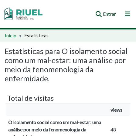
(current)
Entrar
Orientações e Normas
Início
Estatísticas
Comunidades e Coleções
Estatísticas para O isolamento social
como um mal-estar: uma análise por
Busca no Repositório
meio da fenomenologia da
enfermidade.
Total de visitas
views
O isolamento social como um mal-estar: uma
análise por meio da fenomenologia da
48