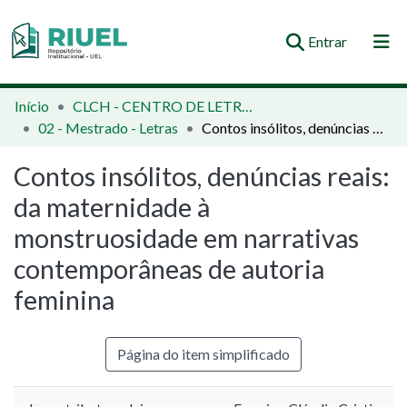
(current)
Entrar
Orientações e Normas
Início
CLCH - CENTRO DE LETRAS E CIÊNCIAS HUMANAS
02 - Mestrado - Letras
Contos insólitos, denúncias reais: da maternidade à monstruosidade em narrativas contemporâneas de autoria feminina
Comunidades e Coleções
Contos insólitos, denúncias reais:
Busca no Repositório
da maternidade à
Estatísticas
monstruosidade em narrativas
contemporâneas de autoria
feminina
Página do item simplificado