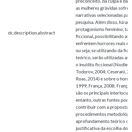
preconceito, da culpa e das 
as mulheres grávidas sofrem
narrativas selecionadas par
pesquisa. Além disso, há um
protagonismo feminino, tan
dc.description.abstract
ficcional, possibilitando as
enfrentem horrores reais e
ou seja, se utilizando da f
teórico, serão utilizadas as
o insólito ficcional (Nodier,
Todorov, 2004; Ceserani, 20
Roas, 2014) e sobre o horror 
1999; França, 2008; França,
são os principais interlocut
entanto, outras fontes pode
contribuir com a proposta. 
procedimentos metodológi
aprofundamento teórico dos
justificativa da escolha dos 