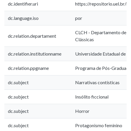
dc.identifier.uri
https://repositorio.uel.br
dc.language.iso
por
CLCH - Departamento de Le
dc.relation.departament
Clássicas
dc.relation.institutionname
Universidade Estadual de L
dc.relation.ppgname
Programa de Pós-Graduaçã
dc.subject
Narrativas contísticas
dc.subject
Insólito ficcional
dc.subject
Horror
dc.subject
Protagonismo feminino