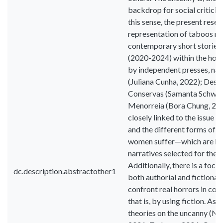
backdrop for social criticis
this sense, the present rese
representation of taboos re
contemporary short stories
(2020-2024) within the horr
by independent presses, na
(Juliana Cunha, 2022); Desov
Conservas (Samanta Schweb
Menorreia (Bora Chung, 202
closely linked to the issue of
and the different forms of v
women suffer—which are hig
narratives selected for the c
Additionally, there is a foc
dc.description.abstractother1
both authorial and fictional
confront real horrors in con
that is, by using fiction. As
theories on the uncanny (Nod