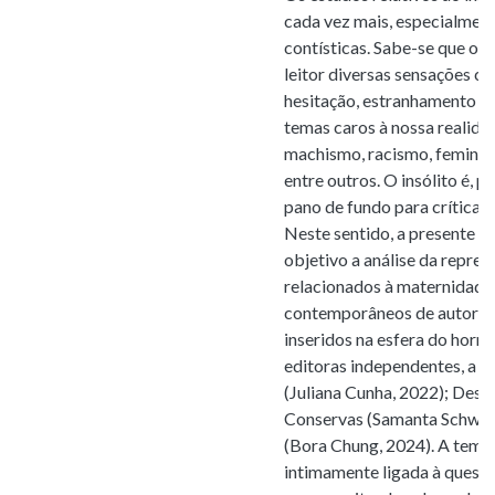
cada vez mais, especialment
contísticas. Sabe-se que o f
leitor diversas sensações c
hesitação, estranhamento e n
temas caros à nossa realidad
machismo, racismo, feminicí
entre outros. O insólito é, 
pano de fundo para críticas 
Neste sentido, a presente 
objetivo a análise da repre
relacionados à maternidade
contemporâneos de autoria
inseridos na esfera do horro
editoras independentes, a s
(Juliana Cunha, 2022); Desov
Conservas (Samanta Schweb
(Bora Chung, 2024). A temát
intimamente ligada à quest