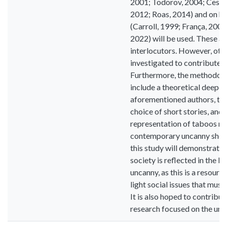
2001; Todorov, 2004; Cesera
2012; Roas, 2014) and on hor
(Carroll, 1999; França, 2008
2022) will be used. These ar
interlocutors. However, oth
investigated to contribute t
Furthermore, the methodolo
include a theoretical deepen
aforementioned authors, the 
choice of short stories, and f
representation of taboos re
contemporary uncanny short s
this study will demonstrate
society is reflected in the li
uncanny, as this is a resourc
light social issues that mus
It is also hoped to contribute
research focused on the unca