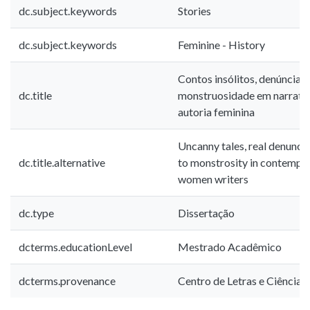
dc.subject.keywords
Stories
dc.subject.keywords
Feminine - History
Contos insólitos, denúncias 
dc.title
monstruosidade em narrati
autoria feminina
Uncanny tales, real denunc
dc.title.alternative
to monstrosity in contempor
women writers
dc.type
Dissertação
dcterms.educationLevel
Mestrado Acadêmico
dcterms.provenance
Centro de Letras e Ciência