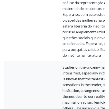
análise da representação do
maternidade em contos insó
Espera-se, com este estudo,
o papel das mulheres na soc
esfera literária do insólito,
recurso amplamente utilizad
questões sociais que devem 
solucionadas. Espera-se, ta
para pesquisas crítico-liter
do insólito na literatura
Studies on the uncanny have
intensified, especially in the
is known that the fantastic 
sensations in the reader, suc
hesitation, strangeness, and
themes dear to our reality, s
machismo, racism, femicide,
others. The uncanny is, there