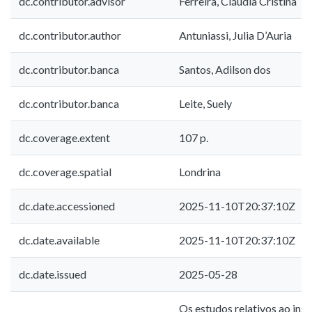
dc.contributor.advisor
Ferreira, Cláudia Cristina
dc.contributor.author
Antuniassi, Julia D’Auria
dc.contributor.banca
Santos, Adilson dos
dc.contributor.banca
Leite, Suely
dc.coverage.extent
107 p.
dc.coverage.spatial
Londrina
dc.date.accessioned
2025-11-10T20:37:10Z
dc.date.available
2025-11-10T20:37:10Z
dc.date.issued
2025-05-28
Os estudos relativos ao insó