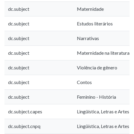
dc.subject
Maternidade
dc.subject
Estudos literários
dc.subject
Narrativas
dc.subject
Maternidade na literatura
dc.subject
Violência de gênero
dc.subject
Contos
dc.subject
Feminino - História
dc.subject.capes
Lingüística, Letras e Artes -
dc.subject.cnpq
Lingüística, Letras e Artes -