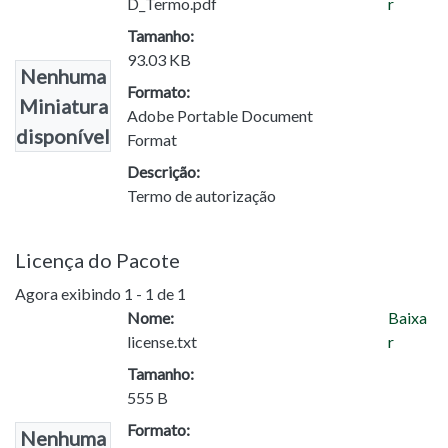
D_Termo.pdf
r
Tamanho:
93.03 KB
Nenhuma
Formato:
Miniatura
Adobe Portable Document
disponível
Format
Descrição:
Termo de autorização
Licença do Pacote
Agora exibindo
1 - 1 de 1
Nome:
Baixa
license.txt
r
Tamanho:
555 B
Formato:
Nenhuma