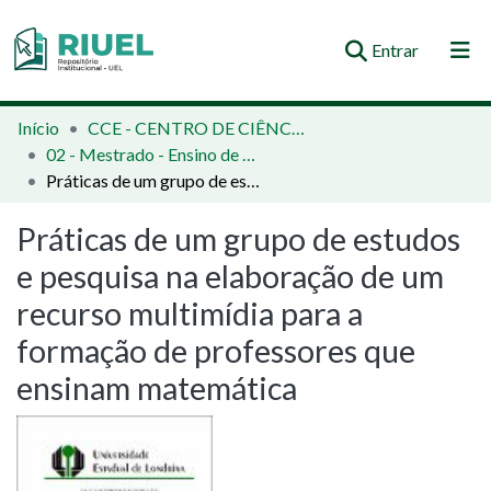
(current)
Entrar
Orientações e Normas
Início
CCE - CENTRO DE CIÊNCIAS EXATAS
02 - Mestrado - Ensino de Ciências e Educação Matemática
Comunidades e Coleções
Práticas de um grupo de estudos e pesquisa na elaboração de um recurso multimídia para a formação de professores que ensinam matemática
Busca no Repositório
Práticas de um grupo de estudos
Estatísticas
e pesquisa na elaboração de um
recurso multimídia para a
formação de professores que
ensinam matemática