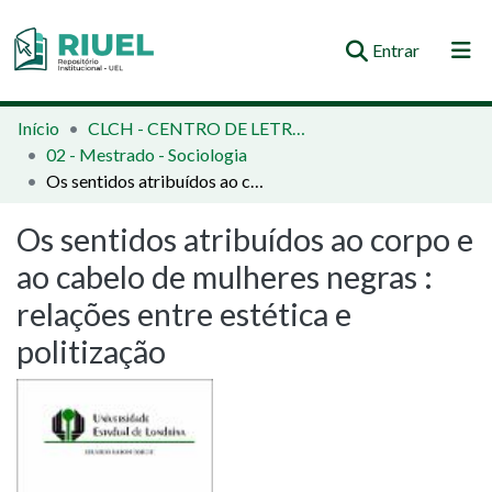
(current)
Entrar
Orientações e Normas
Início
CLCH - CENTRO DE LETRAS E CIÊNCIAS HUMANAS
02 - Mestrado - Sociologia
Comunidades e Coleções
Os sentidos atribuídos ao corpo e ao cabelo de mulheres negras : relações entre estética e politização
Busca no Repositório
Os sentidos atribuídos ao corpo e
Estatísticas
ao cabelo de mulheres negras :
relações entre estética e
politização