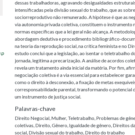
dessas trabalhadoras, agravando desigualdades estruturai
intensificadas pela divisão sexual do trabalho, que as sobr
sociorreprodutivo não remunerado. A hipótese é que as neg
via autonomia privada coletiva, constituem o instrumento m
normas específicas que a lei geral não alcança. A metodolog
abordagem dedutiva e procedimento bibliográfico-docum
na teoria da reprodução social, na crítica feminista e no Di
.p
estudo conclui que a legislação, ao isentar o teletrabalho d
jornada, legitima a precarização. A análise de acordos cole
revela um tratamento ainda inicial da matéria. Por fim, afi
negociação coletiva é a via essencial para estabelecer gara
como o direito à desconexão, a fixação de metas exequíveis
corresponsabilidade parental, transformando o potencial 
um instrumento de justiça social.
Palavras-chave
Direito Negocial
,
Mulher
,
Teletrabalho
,
Problemas de gên
coletivas
,
Direito
,
Gênero
,
Igualdade de gênero
,
Direitos d
social
,
Divisão sexual do trabalho
,
Direito do trabalho