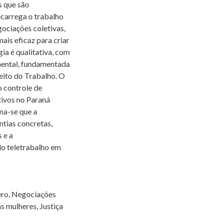
s que são
ecarrega o trabalho
ociações coletivas,
ais eficaz para criar
ia é qualitativa, com
ental, fundamentada
reito do Trabalho. O
o controle de
tivos no Paraná
rma-se que a
ntias concretas,
 e a
do teletrabalho em
ero
,
Negociações
as mulheres
,
Justiça