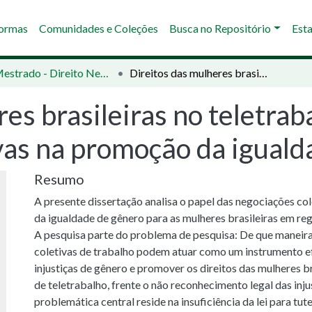
Normas
Comunidades e Coleções
Busca no Repositório
Esta
02 - Mestrado - Direito Negocial
Direitos das mulheres brasileiras no teletrabalho : o papel das negociações coletivas na promoção da igualdade de gênero
es brasileiras no teletraba
vas na promoção da iguald
Resumo
A presente dissertação analisa o papel das negociações co
da igualdade de gênero para as mulheres brasileiras em reg
A pesquisa parte do problema de pesquisa: De que maneir
coletivas de trabalho podem atuar como um instrumento ef
injustiças de gênero e promover os direitos das mulheres b
de teletrabalho, frente o não reconhecimento legal das inj
problemática central reside na insuficiência da lei para tute