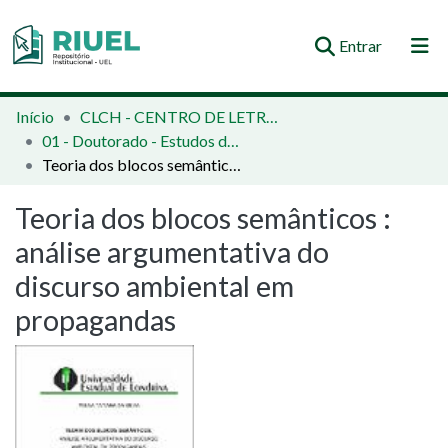
(current)
Entrar
Orientações e Normas
Início
CLCH - CENTRO DE LETRAS E CIÊNCIAS HUMANAS
01 - Doutorado - Estudos da Linguagem
Comunidades e Coleções
Teoria dos blocos semânticos : análise argumentativa do discurso ambiental em propagandas
Busca no Repositório
Teoria dos blocos semânticos :
Estatísticas
análise argumentativa do
discurso ambiental em
propagandas