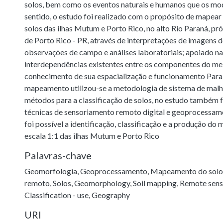
solos, bem como os eventos naturais e humanos que os mo
sentido, o estudo foi realizado com o propósito de mapear 
solos das ilhas Mutum e Porto Rico, no alto Rio Paraná, p
de Porto Rico - PR, através de interpretações de imagens de
observações de campo e análises laboratoriais; apoiado na
interdependências existentes entre os componentes do meio
conhecimento de sua espacialização e funcionamento Para
mapeamento utilizou-se a metodologia de sistema de malh
métodos para a classificação de solos, no estudo também 
técnicas de sensoriamento remoto digital e geoprocessa
foi possível a identificação, classificação e a produção do
escala 1:1 das ilhas Mutum e Porto Rico
Palavras-chave
Geomorfologia
,
Geoprocessamento
,
Mapeamento do solo
remoto
,
Solos
,
Geomorphology
,
Soil mapping
,
Remote sens
Classification - use
,
Geography
URI