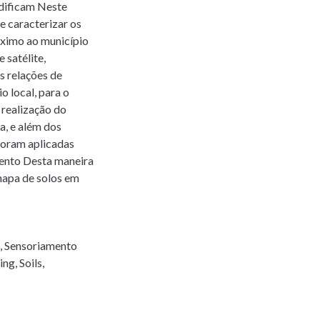
dificam Neste
e caracterizar os
róximo ao município
 satélite,
s relações de
 local, para o
 realização do
a, e além dos
foram aplicadas
mento Desta maneira
 mapa de solos em
,
Sensoriamento
ing
,
Soils
,