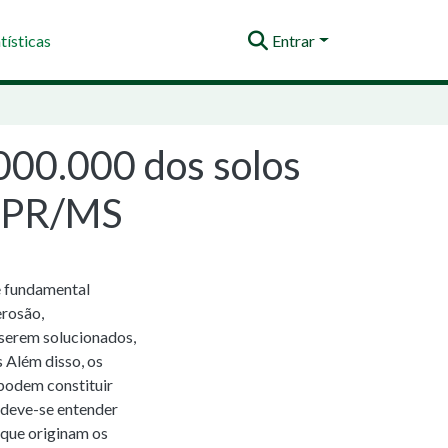
tísticas
Entrar
000.000 dos solos
, PR/MS
e fundamental
erosão,
 serem solucionados,
 Além disso, os
podem constituir
s deve-se entender
 que originam os