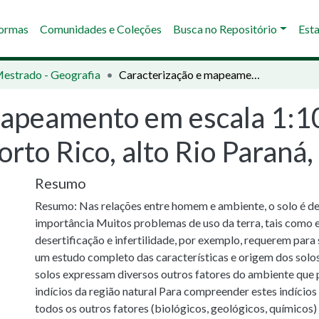
Normas
Comunidades e Coleções
Busca no Repositório
Esta
Mestrado - Geografia
Caracterização e mapeamento em escala 1:1000.000 dos solos da ilhas Mutum e Porto Rico, alto Rio Paraná, PR/MS
mapeamento em escala 1:1
orto Rico, alto Rio Paraná
Resumo
Resumo: Nas relações entre homem e ambiente, o solo é d
importância Muitos problemas de uso da terra, tais como 
desertificação e infertilidade, por exemplo, requerem para
um estudo completo das características e origem dos solos
solos expressam diversos outros fatores do ambiente que 
indícios da região natural Para compreender estes indício
todos os outros fatores (biológicos, geológicos, químicos)