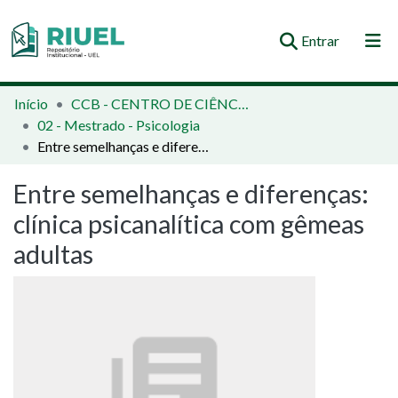
(current)
Entrar
Orientações e Normas
Início
CCB - CENTRO DE CIÊNCIAS BIOLÓGICAS
02 - Mestrado - Psicologia
Comunidades e Coleções
Entre semelhanças e diferenças: clínica psicanalítica com gêmeas adultas
Busca no Repositório
Entre semelhanças e diferenças:
Estatísticas
clínica psicanalítica com gêmeas
adultas