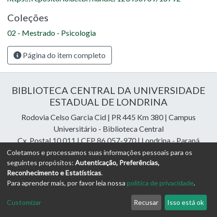
Coleções
02 - Mestrado - Psicologia
Página do item completo
BIBLIOTECA CENTRAL DA UNIVERSIDADE
ESTADUAL DE LONDRINA
Rodovia Celso Garcia Cid | PR 445 Km 380 | Campus
Universitário - Biblioteca Central
Cx. Postal 10.011 | CEP 86.057-970 | Londrina - Paraná
Contatos: e-mail:
riuel@uel.br
| fone: 43 3371-4409
Coletamos e processamos suas informações pessoais para os
seguintes propósitos:
Autenticação, Preferências,
Reconhecimento e Estatísticas
.
DSpace Cloud Software
copyright © 2023-2026
Digital
Para aprender mais, por favor leia nossa
política de privacidade
.
Libraries Assessoria e Consultoria
Configurações de
Política de
Termos
Enviar uma
Customizar
Recusar
Isso está ok
Cookies
Privacidade
de Uso
Sugestão