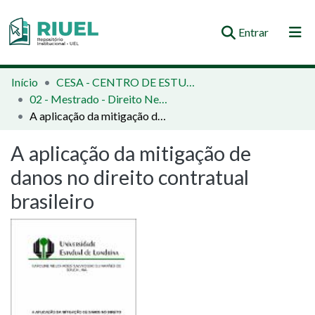
(current)
Entrar
Orientações e Normas
Início
CESA - CENTRO DE ESTUDOS SOCIAIS APLICADOS
02 - Mestrado - Direito Negocial
Comunidades e Coleções
A aplicação da mitigação de danos no direito contratual brasileiro
Busca no Repositório
A aplicação da mitigação de
Estatísticas
danos no direito contratual
brasileiro