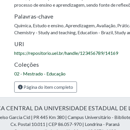
processo de ensino e aprendizagem, sendo fonte de reflex
Palavras-chave
Química
,
Estudo e ensino
,
Aprendizagem
,
Avaliação
,
Prátic
Chemistry - Study and teaching
,
Education - Brazil
,
Study a
URI
https://repositorio.uel.br/handle/123456789/14169
Coleções
02 - Mestrado - Educação
Página do item completo
CA CENTRAL DA UNIVERSIDADE ESTADUAL DE
lso Garcia Cid | PR 445 Km 380 | Campus Universitário - Bibliot
Cx. Postal 10.011 | CEP 86.057-970 | Londrina - Paraná