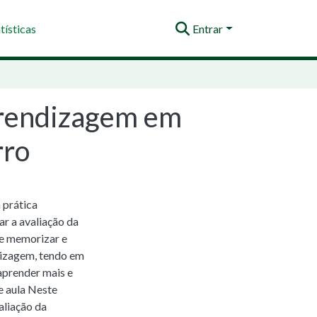
tísticas
Entrar
prendizagem em
rro
 prática
r a avaliação da
de memorizar e
dizagem, tendo em
aprender mais e
e aula Neste
aliação da