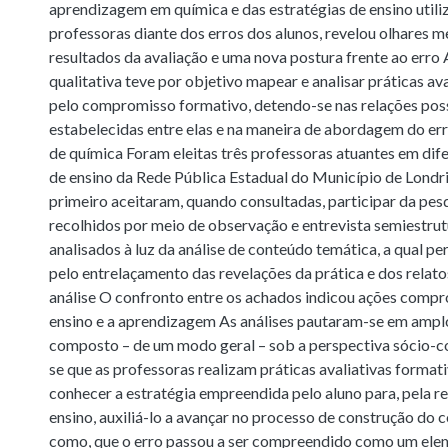
aprendizagem em química e das estratégias de ensino utili
professoras diante dos erros dos alunos, revelou olhares 
resultados da avaliação e uma nova postura frente ao erro
qualitativa teve por objetivo mapear e analisar práticas a
pelo compromisso formativo, detendo-se nas relações pos
estabelecidas entre elas e na maneira de abordagem do err
de química Foram eleitas três professoras atuantes em dife
de ensino da Rede Pública Estadual do Município de Londr
primeiro aceitaram, quando consultadas, participar da pes
recolhidos por meio de observação e entrevista semiestru
analisados à luz da análise de conteúdo temática, a qual pe
pelo entrelaçamento das revelações da prática e dos relato
análise O confronto entre os achados indicou ações comp
ensino e a aprendizagem As análises pautaram-se em amplo 
composto – de um modo geral – sob a perspectiva sócio-c
se que as professoras realizam práticas avaliativas format
conhecer a estratégia empreendida pelo aluno para, pela 
ensino, auxiliá-lo a avançar no processo de construção do
como, que o erro passou a ser compreendido como um elem