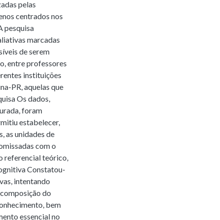
zadas pelas
menos centrados nos
 A pesquisa
valiativas marcadas
síveis de serem
o, entre professores
rentes instituições
ina-PR, aquelas que
quisa Os dados,
turada, foram
rmitiu estabelecer,
s, as unidades de
romissadas com o
referencial teórico,
ognitiva Constatou-
ivas, intentando
recomposição do
 conhecimento, bem
ento essencial no