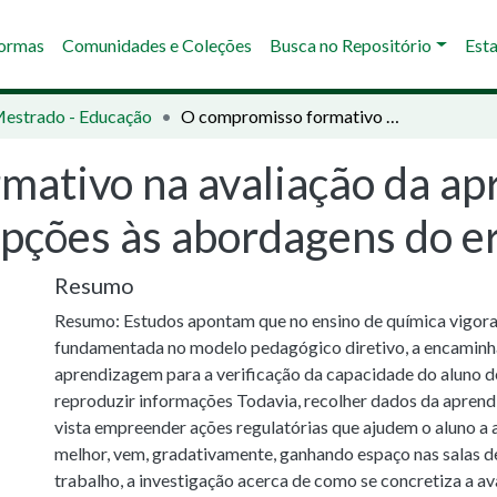
Normas
Comunidades e Coleções
Busca no Repositório
Esta
Mestrado - Educação
O compromisso formativo na avaliação da aprendizagem em química : das concepções às abordagens do erro
mativo na avaliação da a
epções às abordagens do e
Resumo
Resumo: Estudos apontam que no ensino de química vigora
fundamentada no modelo pedagógico diretivo, a encaminha
aprendizagem para a verificação da capacidade do aluno 
reproduzir informações Todavia, recolher dados da apren
vista empreender ações regulatórias que ajudem o aluno a 
melhor, vem, gradativamente, ganhando espaço nas salas d
trabalho, a investigação acerca de como se concretiza a av