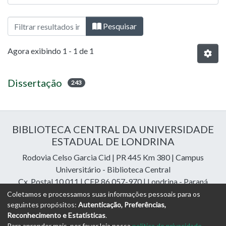
Navegando 02 - Mestrado - Ciências Biol
Pesquisar
Agora exibindo
1 - 1 de 1
Dissertação
243
BIBLIOTECA CENTRAL DA UNIVERSIDADE
ESTADUAL DE LONDRINA
Rodovia Celso Garcia Cid | PR 445 Km 380 | Campus
Universitário - Biblioteca Central
Cx. Postal 10.011 | CEP 86.057-970 | Londrina - Paraná
Contatos: e-mail:
riuel@uel.br
| fone: 43 3371-4409
Coletamos e processamos suas informações pessoais para os
seguintes propósitos:
Autenticação, Preferências,
Reconhecimento e Estatísticas
.
DSpace Cloud Software
copyright © 2023-2026
Digital
Para aprender mais, por favor leia nossa
política de privacidade
.