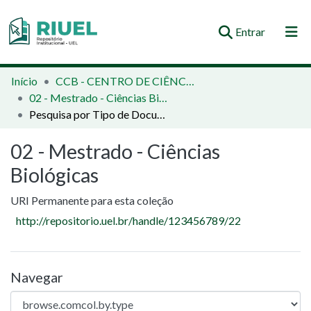
(current)
Entrar
Orientações e Normas
Início
CCB - CENTRO DE CIÊNCIAS BIOLÓGICAS
02 - Mestrado - Ciências Biológicas
Comunidades e Coleções
Pesquisa por Tipo de Documento
Busca no Repositório
02 - Mestrado - Ciências
Biológicas
URI Permanente para esta coleção
http://repositorio.uel.br/handle/123456789/22
Navegar