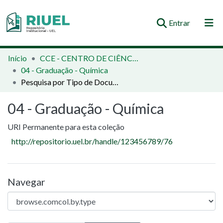
(current)
Entrar
Orientações e Normas
Início
CCE - CENTRO DE CIÊNCIAS EXATAS
04 - Graduação - Química
Comunidades e Coleções
Pesquisa por Tipo de Documento
Busca no Repositório
04 - Graduação - Química
URI Permanente para esta coleção
http://repositorio.uel.br/handle/123456789/76
Navegar