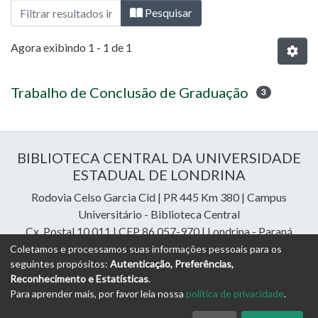
Navegando 04 - Graduação - Química por
Pesquisar
Agora exibindo
1 - 1 de 1
Trabalho de Conclusão de Graduação
3
BIBLIOTECA CENTRAL DA UNIVERSIDADE
ESTADUAL DE LONDRINA
Rodovia Celso Garcia Cid | PR 445 Km 380 | Campus
Universitário - Biblioteca Central
Cx. Postal 10.011 | CEP 86.057-970 | Londrina - Paraná
Contatos: e-mail:
riuel@uel.br
| fone: 43 3371-4409
Coletamos e processamos suas informações pessoais para os
seguintes propósitos:
Autenticação, Preferências,
Reconhecimento e Estatísticas
.
DSpace Cloud Software
copyright © 2023-2026
Digital
Para aprender mais, por favor leia nossa
política de privacidade
.
Libraries Assessoria e Consultoria