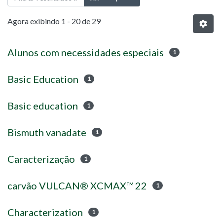
Agora exibindo
1 - 20 de 29
Alunos com necessidades especiais
1
Basic Education
1
Basic education
1
Bismuth vanadate
1
Caracterização
1
carvão VULCAN® XCMAX™ 22
1
Characterization
1