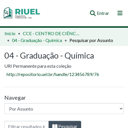
(current)
Entrar
Orientações e Normas
Início
CCE - CENTRO DE CIÊNCIAS EXATAS
04 - Graduação - Química
Pesquisar por Assunto
Comunidades e Coleções
04 - Graduação - Química
Busca no Repositório
URI Permanente para esta coleção
http://repositorio.uel.br/handle/123456789/76
Navegar
Navegando 04 - Graduação - Química por
Pesquisar