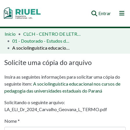
(current)
Entrar
Orientações e Normas
Início
CLCH - CENTRO DE LETRAS E CIÊNCIAS HUMANAS
01 - Doutorado - Estudos da Linguagem
Comunidades e Coleções
A sociolinguística educacional nos cursos de pedagogia das universidades estaduais do Paraná
Busca no Repositório
Solicite uma cópia do arquivo
Estatísticas
Insira as seguintes informações para solicitar uma cópia do
seguinte item:
A sociolinguística educacional nos cursos de
pedagogia das universidades estaduais do Paraná
Solicitando o seguinte arquivo:
LA_ELI_Dr_2024_Carvalho_Geovana_L_TERMO.pdf
Nome *