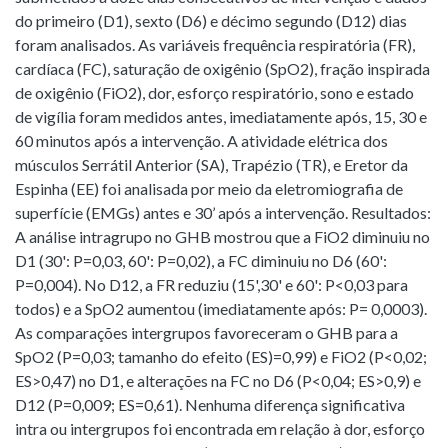
do primeiro (D1), sexto (D6) e décimo segundo (D12) dias
foram analisados. As variáveis frequência respiratória (FR),
cardíaca (FC), saturação de oxigênio (SpO2), fração inspirada
de oxigênio (FiO2), dor, esforço respiratório, sono e estado
de vigília foram medidos antes, imediatamente após, 15, 30 e
60 minutos após a intervenção. A atividade elétrica dos
músculos Serrátil Anterior (SA), Trapézio (TR), e Eretor da
Espinha (EE) foi analisada por meio da eletromiografia de
superfície (EMGs) antes e 30’ após a intervenção. Resultados:
A análise intragrupo no GHB mostrou que a FiO2 diminuiu no
D1 (30': P=0,03, 60': P=0,02), a FC diminuiu no D6 (60':
P=0,004). No D12, a FR reduziu (15',30' e 60': P<0,03 para
todos) e a SpO2 aumentou (imediatamente após: P= 0,0003).
As comparações intergrupos favoreceram o GHB para a
SpO2 (P=0,03; tamanho do efeito (ES)=0,99) e FiO2 (P<0,02;
ES>0,47) no D1, e alterações na FC no D6 (P<0,04; ES>0,9) e
D12 (P=0,009; ES=0,61). Nenhuma diferença significativa
intra ou intergrupos foi encontrada em relação à dor, esforço