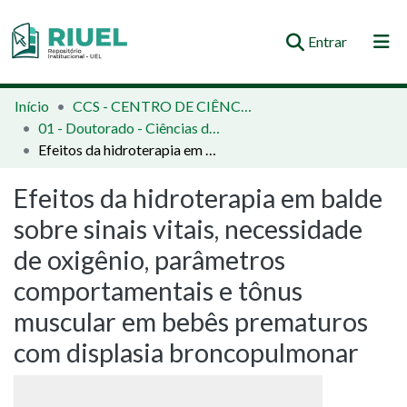
(current)
Entrar
Orientações e Normas
Início
CCS - CENTRO DE CIÊNCIAS DA SAÚDE
01 - Doutorado - Ciências da Reabilitação
Comunidades e Coleções
Efeitos da hidroterapia em balde sobre sinais vitais, necessidade de oxigênio, parâmetros comportamentais e tônus muscular em bebês prematuros com displasia broncopulmonar
Busca no Repositório
Efeitos da hidroterapia em balde
Estatísticas
sobre sinais vitais, necessidade
de oxigênio, parâmetros
comportamentais e tônus
muscular em bebês prematuros
com displasia broncopulmonar