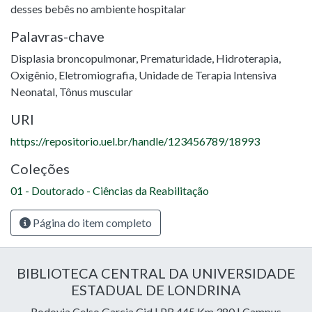
desses bebês no ambiente hospitalar
Palavras-chave
Displasia broncopulmonar
,
Prematuridade
,
Hidroterapia
,
Oxigênio
,
Eletromiografia
,
Unidade de Terapia Intensiva
Neonatal
,
Tônus muscular
URI
https://repositorio.uel.br/handle/123456789/18993
Coleções
01 - Doutorado - Ciências da Reabilitação
Página do item completo
BIBLIOTECA CENTRAL DA UNIVERSIDADE
ESTADUAL DE LONDRINA
Rodovia Celso Garcia Cid | PR 445 Km 380 | Campus