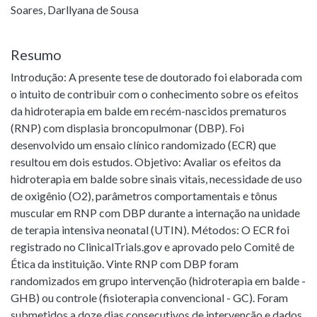
Soares, Darllyana de Sousa
Resumo
Introdução: A presente tese de doutorado foi elaborada com
o intuito de contribuir com o conhecimento sobre os efeitos
da hidroterapia em balde em recém-nascidos prematuros
(RNP) com displasia broncopulmonar (DBP). Foi
desenvolvido um ensaio clínico randomizado (ECR) que
resultou em dois estudos. Objetivo: Avaliar os efeitos da
hidroterapia em balde sobre sinais vitais, necessidade de uso
de oxigênio (O2), parâmetros comportamentais e tônus
muscular em RNP com DBP durante a internação na unidade
de terapia intensiva neonatal (UTIN). Métodos: O ECR foi
registrado no ClinicalTrials.gov e aprovado pelo Comitê de
Ética da instituição. Vinte RNP com DBP foram
randomizados em grupo intervenção (hidroterapia em balde -
GHB) ou controle (fisioterapia convencional - GC). Foram
submetidos a doze dias consecutivos de intervenção e dados