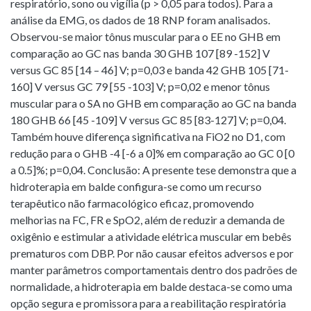
respiratório, sono ou vigília (p > 0,05 para todos). Para a
análise da EMG, os dados de 18 RNP foram analisados.
Observou-se maior tônus muscular para o EE no GHB em
comparação ao GC nas banda 30 GHB 107 [89 -152] V
versus GC 85 [14 – 46] V; p=0,03 e banda 42 GHB 105 [71-
160] V versus GC 79 [55 -103] V; p=0,02 e menor tônus
muscular para o SA no GHB em comparação ao GC na banda
180 GHB 66 [45 -109] V versus GC 85 [83-127] V; p=0,04.
Também houve diferença significativa na FiO2 no D1, com
redução para o GHB -4 [-6 a 0]% em comparação ao GC 0 [0
a 0.5]%; p=0,04. Conclusão: A presente tese demonstra que a
hidroterapia em balde configura-se como um recurso
terapêutico não farmacológico eficaz, promovendo
melhorias na FC, FR e SpO2, além de reduzir a demanda de
oxigênio e estimular a atividade elétrica muscular em bebês
prematuros com DBP. Por não causar efeitos adversos e por
manter parâmetros comportamentais dentro dos padrões de
normalidade, a hidroterapia em balde destaca-se como uma
opção segura e promissora para a reabilitação respiratória